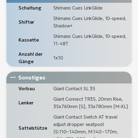
Schaltung
Shimano Cues LinkGlide
Shimano Cues LinkGlide, 10-speed,
Shifter
Shadow+
Shimano Cues LinkGlide, 10-speed,
Kassette
11-48T
Anzahl der
1x10
Gänge
Sonstiges
Vorbau
Giant Contact SL 35
Giant Connect TR35, 20mm Rise,
Lenker
35x760mm [S], 35x780mm [M-XL]
Giant Contact Switch AT travel
adjust dropper seatpost
Sattelstütze
(S:110~140mm, M:140~170m,