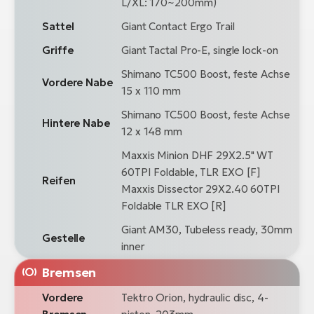
L/XL: 170~200mm)
Sattel
Giant Contact Ergo Trail
Griffe
Giant Tactal Pro-E, single lock-on
Shimano TC500 Boost, feste Achse
Vordere Nabe
15 x 110 mm
Shimano TC500 Boost, feste Achse
Hintere Nabe
12 x 148 mm
Maxxis Minion DHF 29X2.5" WT
60TPI Foldable, TLR EXO [F]
Reifen
Maxxis Dissector 29X2.40 60TPI
Foldable TLR EXO [R]
Giant AM30, Tubeless ready, 30mm
Gestelle
inner
Bremsen
Vordere
Tektro Orion, hydraulic disc, 4-