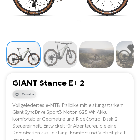
Li
Ta
Di
Bi
Ha
Tr
un
Se
Ap
e-
Tr
Sä
E-
Ko
E-
Tu
Lu
Ro
Kl
El
Ma
He
SU
Mo
E-
E-
Gr
AV
4E
BI
Er
E-
We
D
bi
GIANT Stance E+ 2
Fa
E-
Bu
Bi
Yamaha
Fi
E-
Vollgefedertes e-MTB Trailbike mit leistungsstarkem
E-
bi
Sc
Giant SyncDrive Sport3 Motor, 625 Wh Akku,
LA
komfortabler Geometrie und RideControl Dash 2
Ca
TE
Steuereinheit. Entwickelt für Abenteurer, die eine
E-
Kombination aus Leistung, Komfort und Vielseitigkeit
Zu
wünschen.