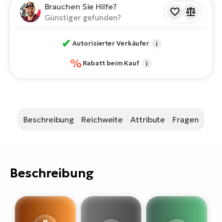
Bi
Brauchen Sie Hilfe?
Günstiger gefunden?
Sa
Cr
✔
Autorisierter Verkäufer
i
E-
Bi
%
Rabatt beim Kauf
i
Ra
E-
A
Beschreibung
Reichweite
Attribute
Fragen
E-
BH
Bi
Beschreibung
E-
Bi
Mo
E-