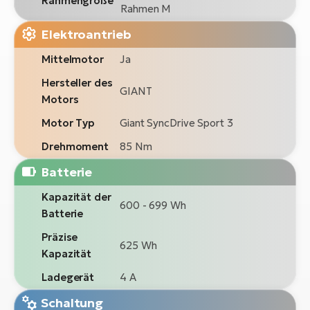
Rahmengröße
Rahmen M
Elektroantrieb
Mittelmotor
Ja
Hersteller des
GIANT
Motors
Motor Typ
Giant SyncDrive Sport 3
Drehmoment
85 Nm
Batterie
Kapazität der
600 - 699 Wh
Batterie
Präzise
625 Wh
Kapazität
Ladegerät
4 A
Schaltung