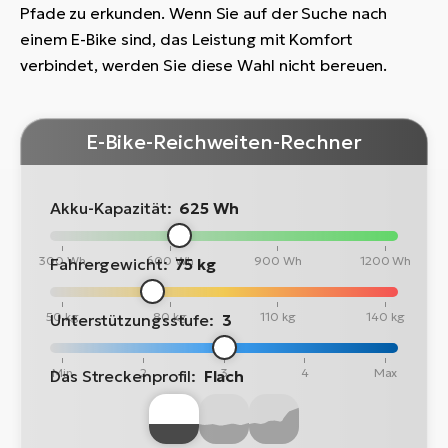
Pfade zu erkunden. Wenn Sie auf der Suche nach
einem E-Bike sind, das Leistung mit Komfort
verbindet, werden Sie diese Wahl nicht bereuen.
E-Bike-Reichweiten-Rechner
Akku-Kapazität:
625 Wh
300 Wh
600 Wh
900 Wh
1200 Wh
Fahrergewicht:
75 kg
50 kg
80 kg
110 kg
140 kg
Unterstützungsstufe:
3
Min
2
3
4
Max
Das Streckenprofil:
Flach