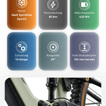
W
Motor
Motorleistung
Akku-Kapazität
E-
Giant SyncDrive
85 Nm
625 Wh
Sport3
Schaltung
Radgröße
Hub-Stoßdämpfer
10 Gänge
29"
150 mm (vorne)