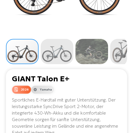
Li
Ta
Di
Bi
Ha
Tr
un
Se
Ap
e-
Tr
Sä
E-
Ko
E-
Tu
Lu
Ro
Kl
El
Ma
He
SU
Mo
E-
E-
Gr
AV
4E
BI
Er
E-
We
D
bi
GIANT Talon E+
Fa
E-
Bu
Bi
2026
Yamaha
Fi
E-
Sportliches E-Hardtail mit guter Unterstützung. Der
E-
bi
Sc
leistungsstarke SyncDrive Sport 2-Motor, der
LA
integrierte 430-Wh-Akku und die komfortable
Ca
TE
Geometrie sorgen für sanfte Unterstützung,
E-
souveräne Leistung im Gelände und eine angenehme
Zu
Fahrt auf jedem Weg.