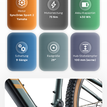
W
Motor
Motorleistung
Akku-Kapazität
E-
SyncDrive Sport 2
75 Nm
430 Wh
Yamaha
Schaltung
Radgröße
Hub-Stoßdämpfer
9 Gänge
29"
100 mm (vorne)