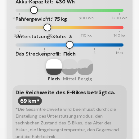
Akku-Kapazität:
430 Wh
300 Wh
600 Wh
900 Wh
1200 Wh
Fahrergewicht:
75 kg
50 kg
80 kg
110 kg
140 kg
Unterstützungsstufe:
3
Min
2
3
4
Max
Das Streckenprofil:
Flach
Flach
Mittel
Bergig
Die Reichweite des E-Bikes beträgt ca.
69 km*
*Die Gesamtreichweite wird beeinflusst durch: die
Einstellung des Unterstützungsmodus, den
technischen Zustand des E-Bikes, das Alter des
Akkus, die Umgebungstemperatur, den Gegenwind
und die Fahrtechnik