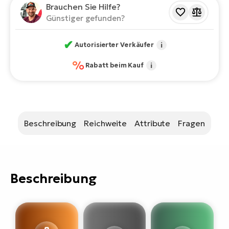
Bi
Brauchen Sie Hilfe?
Günstiger gefunden?
Sa
Cr
✔
Autorisierter Verkäufer
i
E-
Bi
%
Rabatt beim Kauf
i
Ra
E-
A
Beschreibung
Reichweite
Attribute
Fragen
E-
BH
Bi
Beschreibung
E-
Bi
Mo
E-