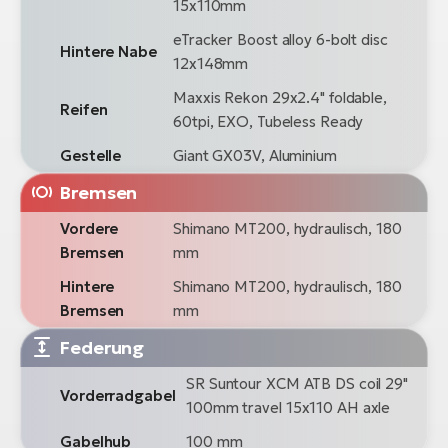
15x110mm
eTracker Boost alloy 6-bolt disc
Hintere Nabe
12x148mm
Maxxis Rekon 29x2.4" foldable,
Reifen
60tpi, EXO, Tubeless Ready
Gestelle
Giant GX03V, Aluminium
Bremsen
Vordere
Shimano MT200, hydraulisch, 180
Bremsen
mm
Hintere
Shimano MT200, hydraulisch, 180
Bremsen
mm
Federung
SR Suntour XCM ATB DS coil 29"
Vorderradgabel
100mm travel 15x110 AH axle
Gabelhub
100 mm