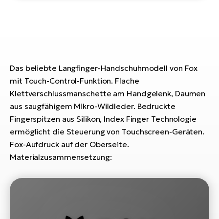
E-
Po
Bi
Pr
Te
R2
Ke
Bri
E-
Das beliebte Langfinger-Handschuhmodell von Fox
bi
Pe
mit Touch-Control-Funktion. Flache
Klettverschlussmanschette am Handgelenk, Daumen
Co
Ha
aus saugfähigem Mikro-Wildleder. Bedruckte
E-
Fingerspitzen aus Silikon, Index Finger Technologie
St
Te
ermöglicht die Steuerung von Touchscreen-Geräten.
T
E-
Fox-Aufdruck auf der Oberseite.
Fa
Materialzusammensetzung:
S
Sa
E-
GP
Ri
Or
E-