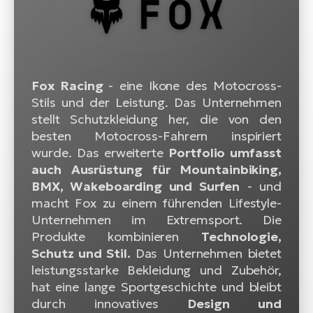
Bi
Sa
Cr
E-
Bi
Fox Racing
- eine Ikone des Motocross-
Stils und der Leistung. Das Unternehmen
Ra
stellt Schutzkleidung her, die von den
E-
besten Motocross-Fahrern inspiriert
wurde. Das erweiterte
Portfolio umfasst
A
auch Ausrüstung für Mountainbiking,
E-
BMX, Wakeboarding und Surfen
- und
macht Fox zu einem führenden Lifestyle-
BH
Unternehmen im Extremsport. Die
Bi
Produkte kombinieren
Technologie,
E-
Schutz und Stil.
Das Unternehmen bietet
Bi
leistungsstarke Bekleidung und Zubehör,
hat eine lange Sportgeschichte und bleibt
Mo
durch innovatives
Design und
E-