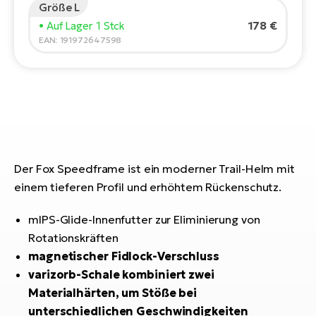
Größe L
E-
Po
178 €
• Auf Lager 1 Stck
Bi
Pr
EAN: 191972647598
Te
R2
Ke
Bri
E-
bi
Pe
Co
Ha
E-
Der Fox Speedframe ist ein moderner Trail-Helm mit
St
einem tieferen Profil und erhöhtem Rückenschutz.
Te
T
E-
mIPS-Glide-Innenfutter zur Eliminierung von
Fa
S
Rotationskräften
Sa
E-
magnetischer Fidlock-Verschluss
varizorb-Schale kombiniert zwei
GP
Ri
Materialhärten, um Stöße bei
Or
E-
unterschiedlichen Geschwindigkeiten