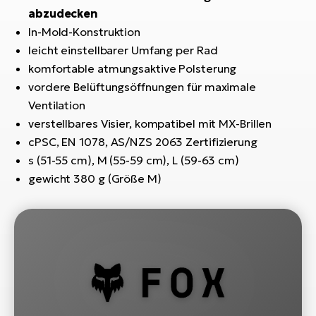
Bi
abzudecken
In-Mold-Konstruktion
Sa
leicht einstellbarer Umfang per Rad
Cr
E-
komfortable atmungsaktive Polsterung
Bi
vordere Belüftungsöffnungen für maximale
Ventilation
Ra
verstellbares Visier, kompatibel mit MX-Brillen
E-
cPSC, EN 1078, AS/NZS 2063 Zertifizierung
s (51-55 cm), M (55-59 cm), L (59-63 cm)
A
gewicht 380 g (Größe M)
E-
BH
Bi
E-
Bi
Mo
E-