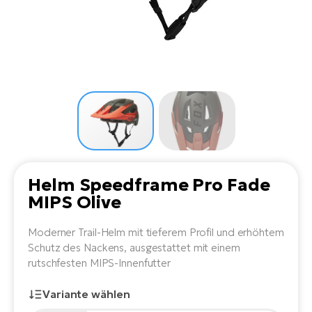
Li
Ta
Di
Bi
Ha
Tr
un
Se
Ap
e-
Tr
Sä
E-
Ko
E-
Tu
Lu
Ro
Kl
El
Ma
He
SU
Mo
E-
E-
Gr
AV
4E
BI
Er
E-
We
D
bi
Helm Speedframe Pro Fade
Fa
E-
MIPS Olive
Bu
Bi
Fi
E-
Moderner Trail-Helm mit tieferem Profil und erhöhtem
E-
bi
Schutz des Nackens, ausgestattet mit einem
Sc
LA
rutschfesten MIPS-Innenfutter
Ca
TE
E-
Variante wählen
Zu