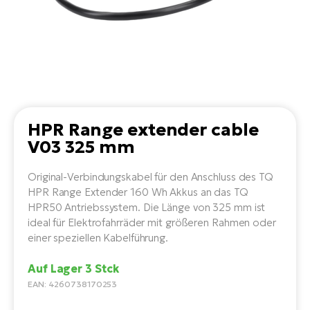
Li
Ta
Di
Bi
Ha
Tr
un
Se
Ap
e-
Tr
Sä
E-
Ko
E-
Tu
Lu
Ro
Kl
El
Ma
He
SU
Mo
E-
HPR Range extender cable
E-
Gr
V03 325 mm
AV
4E
BI
Er
E-
We
Original-Verbindungskabel für den Anschluss des TQ
D
bi
Fa
HPR Range Extender 160 Wh Akkus an das TQ
E-
HPR50 Antriebssystem. Die Länge von 325 mm ist
Bu
Bi
Fi
ideal für Elektrofahrräder mit größeren Rahmen oder
E-
einer speziellen Kabelführung.
E-
bi
Sc
LA
Auf Lager 3 Stck
Ca
TE
EAN: 4260738170253
E-
Zu