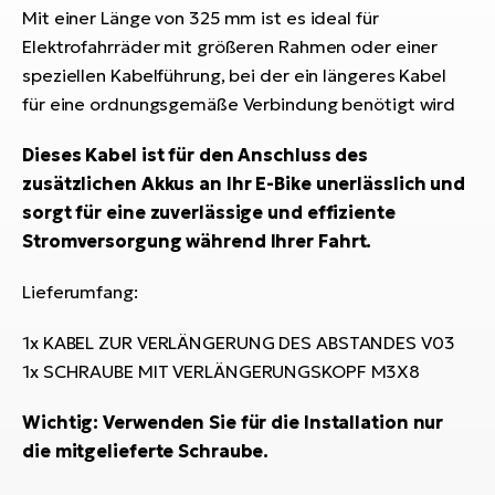
Bi
Mit einer Länge von 325 mm ist es ideal für
Elektrofahrräder mit größeren Rahmen oder einer
Sa
speziellen Kabelführung, bei der ein längeres Kabel
Cr
für eine ordnungsgemäße Verbindung benötigt wird
E-
Bi
Dieses Kabel ist für den Anschluss des
Ra
zusätzlichen Akkus an Ihr E-Bike unerlässlich und
E-
sorgt für eine zuverlässige und effiziente
Stromversorgung während Ihrer Fahrt.
A
E-
Lieferumfang:
BH
1x KABEL ZUR VERLÄNGERUNG DES ABSTANDES V03
Bi
1x SCHRAUBE MIT VERLÄNGERUNGSKOPF M3X8
E-
Bi
Wichtig: Verwenden Sie für die Installation nur
die mitgelieferte Schraube.
Mo
E-