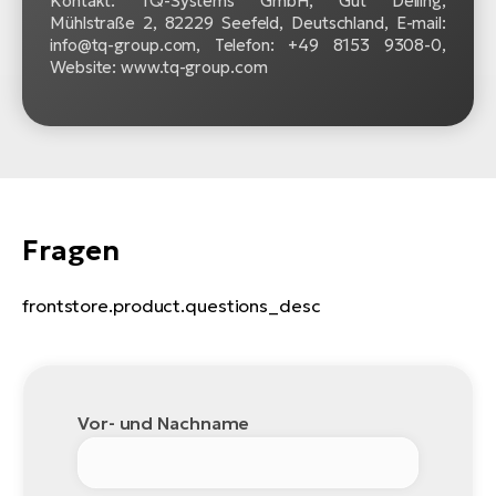
Kontakt: TQ-Systems GmbH, Gut Delling,
Mühlstraße 2, 82229 Seefeld, Deutschland, E-mail:
info@tq-group.com, Telefon: +49 8153 9308-0,
Website: www.tq-group.com
Fragen
frontstore.product.questions_desc
Vor- und Nachname