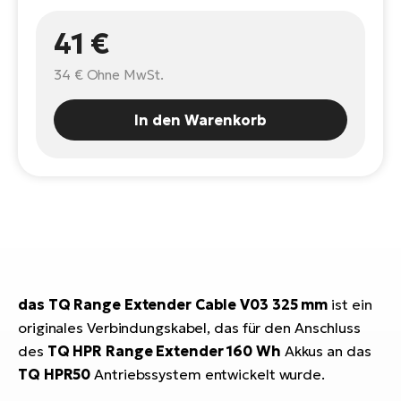
E-
Po
41 €
Bi
Pr
Te
34 €
Ohne MwSt.
R2
Ke
Bri
E-
In den Warenkorb
bi
Pe
Co
Ha
E-
St
Te
T
E-
Fa
S
das TQ Range Extender Cable V03 325 mm
ist ein
Sa
E-
originales Verbindungskabel, das für den Anschluss
des
TQ HPR Range Extender 160 Wh
Akkus an das
GP
Ri
TQ HPR50
Antriebssystem entwickelt wurde.
Or
E-