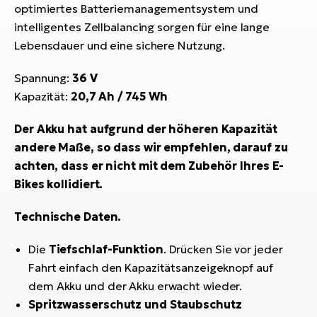
Bi
optimiertes Batteriemanagementsystem und
intelligentes Zellbalancing sorgen für eine lange
Sa
Lebensdauer und eine sichere Nutzung.
Cr
E-
Spannung:
36 V
Bi
Kapazität:
20,7 Ah / 745 Wh
Ra
Der Akku hat aufgrund der höheren Kapazität
E-
andere Maße, so dass wir empfehlen, darauf zu
A
achten, dass er nicht mit dem Zubehör Ihres E-
E-
Bikes kollidiert.
BH
Technische Daten.
Bi
E-
Die
Tiefschlaf-Funktion
. Drücken Sie vor jeder
Bi
Fahrt einfach den Kapazitätsanzeigeknopf auf
dem Akku und der Akku erwacht wieder.
Mo
Spritzwasserschutz und Staubschutz
E-