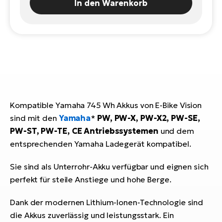
In den Warenkorb
E-
Po
Bi
Pr
Te
R2
Ke
Bri
E-
bi
Pe
Co
Ha
Kompatible Yamaha 745 Wh Akkus von E-Bike Vision
E-
sind mit den
Yamaha
*
PW, PW-X, PW-X2, PW-SE,
St
PW-ST, PW-TE, CE Antriebssystemen
und dem
Te
entsprechenden Yamaha Ladegerät kompatibel.
T
E-
Fa
S
Sie sind als Unterrohr-Akku verfügbar und eignen sich
Sa
E-
perfekt für steile Anstiege und hohe Berge.
GP
Ri
Dank der modernen Lithium-Ionen-Technologie sind
Or
E-
die Akkus zuverlässig und leistungsstark. Ein