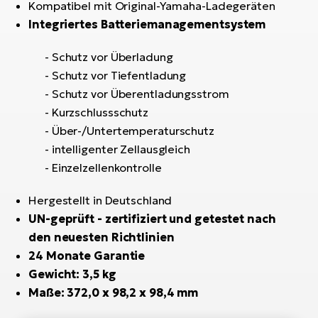
Kompatibel mit Original-Yamaha-Ladegeräten
Integriertes Batteriemanagementsystem
W
E-
- Schutz vor Überladung
- Schutz vor Tiefentladung
- Schutz vor Überentladungsstrom
- Kurzschlussschutz
- Über-/Untertemperaturschutz
- intelligenter Zellausgleich
- Einzelzellenkontrolle
Hergestellt in Deutschland
UN-geprüft - zertifiziert und getestet nach
den neuesten Richtlinien
24 Monate Garantie
Gewicht: 3,5 kg
Maße: 372,0 x 98,2 x 98,4 mm