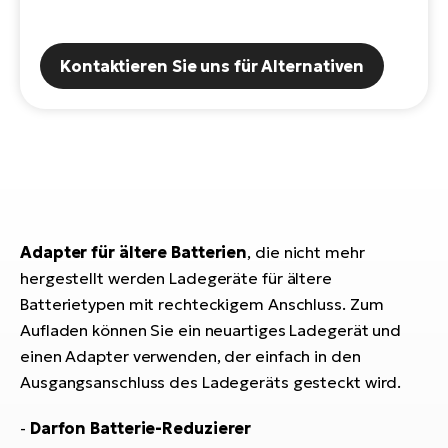
E-
Po
Bi
Pr
Te
Kontaktieren Sie uns für Alternativen
R2
Ke
Bri
E-
bi
Pe
Co
Ha
E-
St
Adapter für ältere Batterien
, die nicht mehr
Te
hergestellt werden Ladegeräte für ältere
T
E-
Batterietypen mit rechteckigem Anschluss. Zum
Fa
Aufladen können Sie ein neuartiges Ladegerät und
S
einen Adapter verwenden, der einfach in den
Sa
E-
Ausgangsanschluss des Ladegeräts gesteckt wird.
GP
Ri
Or
E-
-
Darfon Batterie-Reduzierer