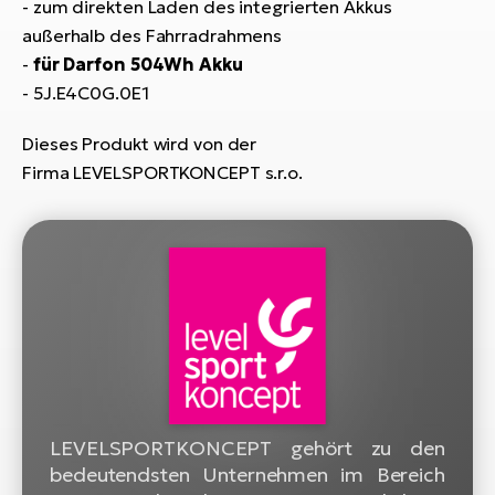
Bi
- zum direkten Laden des integrierten Akkus
außerhalb des Fahrradrahmens
Sa
-
für Darfon 504Wh Akku
Cr
- 5J.E4C0G.0E1
E-
Bi
Dieses Produkt wird von der
Firma LEVELSPORTKONCEPT s.r.o.
Ra
E-
A
E-
BH
Bi
E-
Bi
LEVELSPORTKONCEPT gehört zu den
Mo
bedeutendsten Unternehmen im Bereich
E-