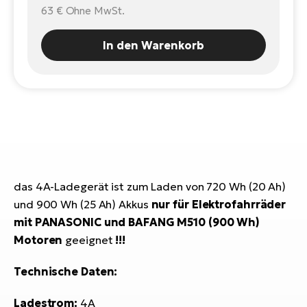
E-
63 €
Ohne MwSt.
Po
Bi
Pr
Te
In den Warenkorb
R2
Ke
Bri
E-
bi
Pe
Co
Ha
E-
St
Te
das 4A-Ladegerät ist zum Laden von 720 Wh (20 Ah)
T
E-
und 900 Wh (25 Ah) Akkus
nur für Elektrofahrräder
Fa
mit PANASONIC und BAFANG M510 (900 Wh)
S
Motoren
geeignet
!!!
Sa
E-
Technische Daten:
GP
Ri
Or
E-
Ladestrom:
4A