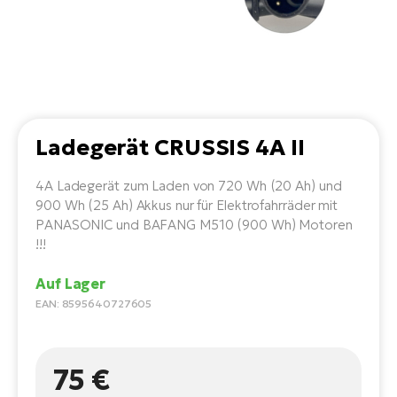
Li
Ta
Di
Bi
Ha
Tr
un
Se
Ap
e-
Tr
Sä
E-
Ko
E-
Tu
Lu
Ro
Kl
El
Ma
He
Ladegerät CRUSSIS 4A II
SU
Mo
E-
E-
Gr
AV
4A Ladegerät zum Laden von 720 Wh (20 Ah) und
4E
BI
900 Wh (25 Ah) Akkus nur für Elektrofahrräder mit
Er
E-
We
PANASONIC und BAFANG M510 (900 Wh) Motoren
D
bi
Fa
!!!
E-
Bu
Bi
Fi
Auf Lager
E-
EAN: 8595640727605
E-
bi
Sc
LA
Ca
TE
75 €
E-
Zu