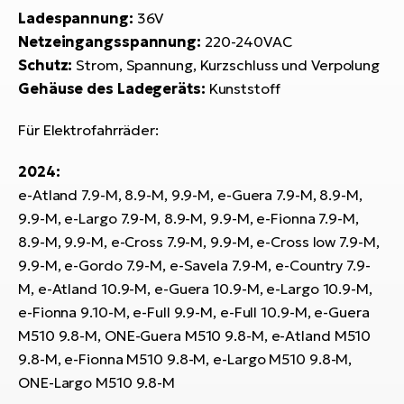
Bi
Ladespannung:
36V
Netzeingangsspannung:
220-240VAC
Sa
Cr
Schutz:
Strom, Spannung, Kurzschluss und Verpolung
E-
Gehäuse des Ladegeräts:
Kunststoff
Bi
Für Elektrofahrräder:
Ra
E-
2024:
e-Atland 7.9-M, 8.9-M, 9.9-M, e-Guera 7.9-M, 8.9-M,
A
9.9-M, e-Largo 7.9-M, 8.9-M, 9.9-M, e-Fionna 7.9-M,
E-
8.9-M, 9.9-M, e-Cross 7.9-M, 9.9-M, e-Cross low 7.9-M,
9.9-M, e-Gordo 7.9-M, e-Savela 7.9-M, e-Country 7.9-
BH
M, e-Atland 10.9-M, e-Guera 10.9-M, e-Largo 10.9-M,
Bi
e-Fionna 9.10-M, e-Full 9.9-M, e-Full 10.9-M, e-Guera
E-
Bi
M510 9.8-M, ONE-Guera M510 9.8-M, e-Atland M510
9.8-M, e-Fionna M510 9.8-M, e-Largo M510 9.8-M,
Mo
ONE-Largo M510 9.8-M
E-