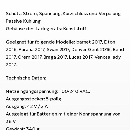
Bi
Schutz: Strom, Spannung, Kurzschluss und Verpolung
Sa
Cr
Passive Kühlung
E-
Gehäuse des Ladegeräts: Kunststoff
Bi
Geeignet für folgende Modelle: barnet 2017, Elton
Ra
2016, Parana 2017, Swan 2017, Denver Gent 2016, Bend
E-
2017, Orem 2017, Braga 2017, Lucas 2017, Venosa lady
2017.
A
E-
Technische Daten:
BH
Netzeingangsspannung: 100-240 VAC.
Bi
Ausgangsstecker: 5-polig
E-
Ausgang: 42 V / 2 A
Bi
Ausgelegt für Batterien mit einer Nennspannung von
Mo
36 V
E-
Gewicht: 340 g