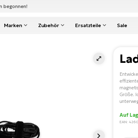
en begonnen!
Marken
Zubehör
Ersatzteile
Sale
Lad
Entwicke
effizien
magneti
Größe. I
unterweg
Auf Lag
EAN: 42