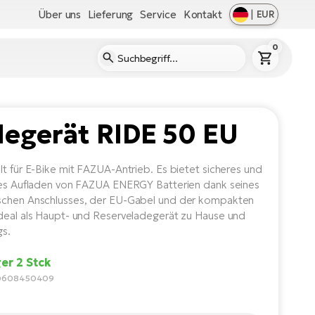
Über uns
Lieferung
Service
Kontakt
|
EUR
0
egerät RIDE 50 EU
lt für E-Bike mit FAZUA-Antrieb. Es bietet sicheres und
tes Aufladen von FAZUA ENERGY Batterien dank seines
schen Anschlusses, der EU-Gabel und der kompakten
deal als Haupt- und Reserveladegerät zu Hause und
s.
er 2 Stck
60608450409