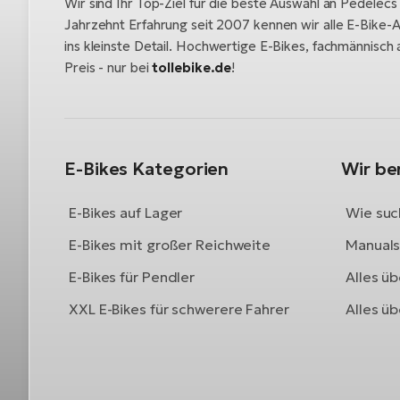
Wir sind Ihr Top-Ziel für die beste Auswahl an Pedelecs
Jahrzehnt Erfahrung seit 2007 kennen wir alle E-Bike-A
ins kleinste Detail. Hochwertige E-Bikes, fachmännisc
Preis - nur bei
tollebike.de
!
E-Bikes Kategorien
Wir be
E-Bikes auf Lager
Wie such
E-Bikes mit großer Reichweite
Manuals 
E-Bikes für Pendler
Alles üb
XXL E-Bikes für schwerere Fahrer
Alles ü