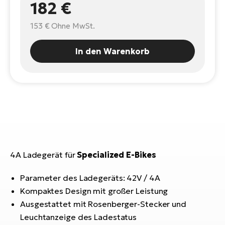
182 €
E-
Po
Bi
Pr
153 €
Ohne MwSt.
Te
R2
In den Warenkorb
Ke
Bri
E-
bi
Pe
Co
Ha
E-
St
Te
T
E-
4A Ladegerät für
Specialized E-Bikes
Fa
S
Parameter des Ladegeräts: 42V / 4A
Sa
E-
Kompaktes Design mit großer Leistung
GP
Ri
Ausgestattet mit Rosenberger-Stecker und
Or
E-
Leuchtanzeige des Ladestatus