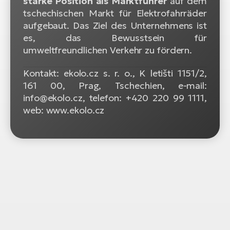
starke Position als Marktführer
auf dem
tschechischen Markt für Elektrofahrräder
W
aufgebaut. Das Ziel des Unternehmens ist
E-
es, das Bewusstsein für
umweltfreundlichen Verkehr zu fördern.
Kontakt: ekolo.cz s. r. o., K letišti 1151/2,
161 00, Prag, Tschechien, e-mail:
info@ekolo.cz, telefon: +420 220 99 1111,
web: www.ekolo.cz