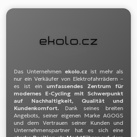
Bi
Sa
Cr
E-
Bi
Ra
E-
A
Das Unternehmen
ekolo.cz
ist mehr als
E-
nur ein Verkäufer von Elektrofahrrädern –
es ist ein
umfassendes Zentrum für
BH
modernes E-Cycling mit Schwerpunkt
Bi
auf Nachhaltigkeit, Qualität und
E-
Kundenkomfort.
Dank seines breiten
Bi
Angebots, seiner eigenen Marke AGOGS
und dem Vertrauen seiner Kunden und
Mo
Unternehmenspartner hat es sich eine
E-