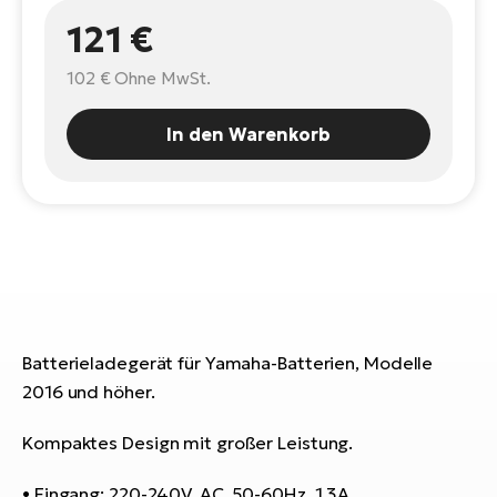
E-
Po
121 €
Bi
Pr
Te
102 €
Ohne MwSt.
R2
Ke
Bri
In den Warenkorb
E-
bi
Pe
Co
Ha
E-
St
Te
T
E-
Fa
Batterieladegerät für Yamaha-Batterien, Modelle
S
2016 und höher.
Sa
E-
Kompaktes Design mit großer Leistung.
GP
Ri
Or
E-
• Eingang: 220-240V, AC, 50-60Hz, 1,3A