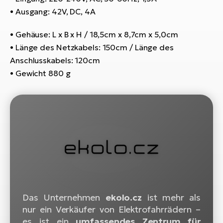
Bi
• Ausgang: 42V, DC, 4A
Sa
• Gehäuse: L x B x H / 18,5cm x 8,7cm x 5,0cm
Cr
• Länge des Netzkabels: 150cm / Länge des
E-
Bi
Anschlusskabels: 120cm
• Gewicht 880 g
Ra
E-
A
E-
BH
Bi
E-
Bi
Das Unternehmen
ekolo.cz
ist mehr als
Mo
nur ein Verkäufer von Elektrofahrrädern –
E-
es ist ein
umfassendes Zentrum für