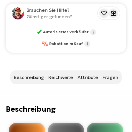
Bi
Brauchen Sie Hilfe?
Sa
Günstiger gefunden?
Cr
E-
✔
Autorisierter Verkäufer
i
Bi
%
Rabatt beim Kauf
i
Ra
E-
A
E-
Beschreibung
Reichweite
Attribute
Fragen
BH
Bi
E-
Beschreibung
Bi
Mo
E-