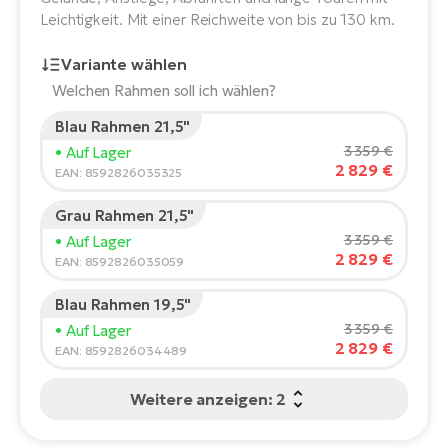
E-
Leichtigkeit. Mit einer Reichweite von bis zu 130 km.
Po
Bi
Pr
Te
Variante wählen
R2
Welchen Rahmen soll ich wählen?
Ke
Bri
Blau Rahmen 21,5"
E-
Körpergröße des Fahrers:
165
cm
3 359 €
• Auf Lager
bi
Pe
2 829 €
150
210
EAN: 8592826035325
Co
Ha
Grau Rahmen 21,5"
E-
Empfohlene Größe
*
:
17 - 18" (M)
3 359 €
• Auf Lager
St
*Diese Werte sind nur Richtwerte.
2 829 €
EAN: 8592826035059
Te
T
E-
Blau Rahmen 19,5"
Fa
3 359 €
• Auf Lager
S
2 829 €
EAN: 8592826034489
Sa
E-
Weitere anzeigen: 2
GP
Ri
Or
E-