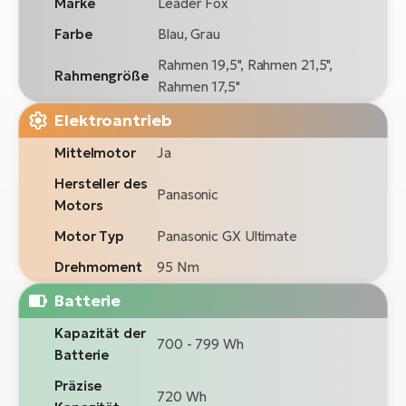
Marke
Leader Fox
Farbe
Blau, Grau
Rahmen 19,5", Rahmen 21,5",
Rahmengröße
Rahmen 17,5"
Elektroantrieb
Mittelmotor
Ja
Hersteller des
Panasonic
Motors
Motor Typ
Panasonic GX Ultimate
Drehmoment
95 Nm
Batterie
Kapazität der
700 - 799 Wh
Batterie
Präzise
720 Wh