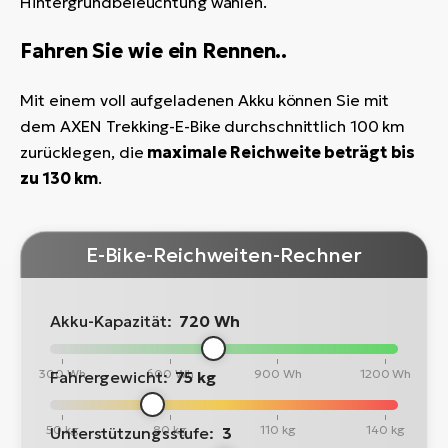
Hintergrundbeleuchtung wählen.
Fahren Sie wie ein Rennen..
Mit einem voll aufgeladenen Akku können Sie mit
dem AXEN Trekking-E-Bike durchschnittlich 100 km
zurücklegen, die
maximale Reichweite beträgt bis
zu 130 km
.
E-Bike-Reichweiten-Rechner
Akku-Kapazität:
720 Wh
300 Wh
600 Wh
900 Wh
1200 Wh
Fahrergewicht:
75 kg
50 kg
80 kg
110 kg
140 kg
Unterstützungsstufe:
3