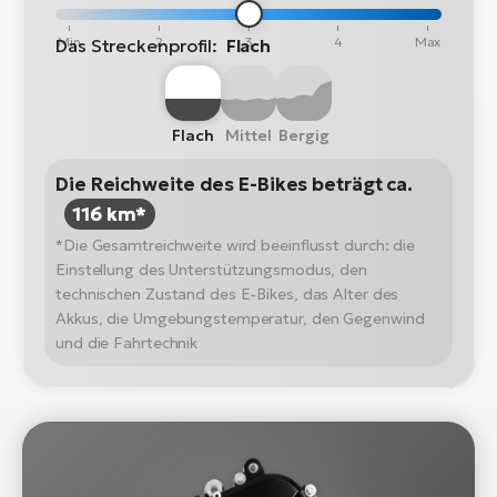
Min
2
3
4
Max
Das Streckenprofil:
Flach
Flach
Mittel
Bergig
Die Reichweite des E-Bikes beträgt ca.
116 km*
*Die Gesamtreichweite wird beeinflusst durch: die
Einstellung des Unterstützungsmodus, den
technischen Zustand des E-Bikes, das Alter des
Akkus, die Umgebungstemperatur, den Gegenwind
und die Fahrtechnik