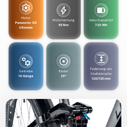
W
E-
Motor
Motorleistung
Akku-Kapazität
Panasonic GX
95 Nm
720 Wh
Ultimate
Federweg der
Getriebe
Räder
Stoßdämpfer
10 Gänge
29"
120/125 mm