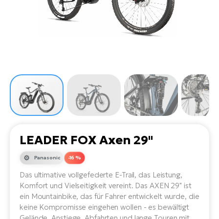
Li
Ta
Di
Bi
Ha
Tr
un
Se
Ap
e-
Tr
Sä
E-
Ko
E-
Tu
Lu
Ro
Kl
El
Ma
He
SU
Mo
E-
E-
Gr
AV
4E
BI
Er
E-
We
D
bi
Fa
E-
LEADER FOX Axen 29"
Bu
Bi
Fi
Panasonic
-16 %
E-
E-
bi
Das ultimative vollgefederte E-Trail, das Leistung,
Sc
LA
Komfort und Vielseitigkeit vereint. Das AXEN 29" ist
Ca
ein Mountainbike, das für Fahrer entwickelt wurde, die
TE
E-
keine Kompromisse eingehen wollen - es bewältigt
Zu
Gelände, Anstiege, Abfahrten und lange Touren mit