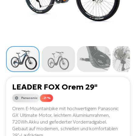
Li
Ta
Di
Bi
Ha
Tr
un
Se
Ap
e-
Tr
Sä
E-
Ko
E-
Tu
Lu
Ro
Kl
El
Ma
He
SU
Mo
E-
E-
Gr
AV
4E
BI
Er
E-
We
D
bi
Fa
E-
LEADER FOX Orem 29"
Bu
Bi
Fi
Panasonic
-21 %
E-
E-
bi
Orem E-Mountainbike mit hochwertigem Panasonic
Sc
LA
GX Ultimate Motor, leichtem Aluminiumrahmen,
Ca
720Wh Akku und gefederter Vorderradgabel.
TE
E-
Gebaut auf modernen, schnellen und komfortablen
Zu
29"-Laufrädern.