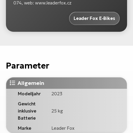
074, web: www.leaderfox.cz
Leader Fox E-Bikes
Parameter
Allgemein
Modelljahr
2023
Gewicht
inklusive
25 kg
Batterie
Marke
Leader Fox