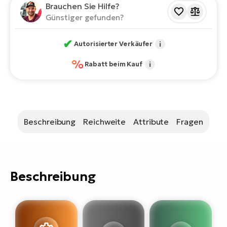
Bi
Brauchen Sie Hilfe?
Günstiger gefunden?
Sa
Cr
✔
Autorisierter Verkäufer
i
E-
Bi
%
Rabatt beim Kauf
i
Ra
E-
A
Beschreibung
Reichweite
Attribute
Fragen
E-
BH
Bi
Beschreibung
E-
Bi
Mo
E-