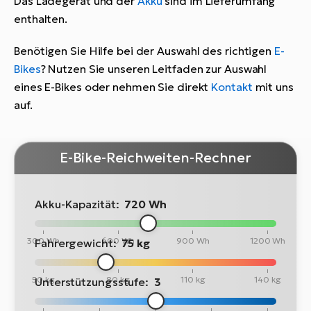
Das Ladegerät und der
Akku
sind im Lieferumfang
enthalten.
Benötigen Sie Hilfe bei der Auswahl des richtigen
E-
Bikes
? Nutzen Sie unseren Leitfaden zur Auswahl
eines E-Bikes oder nehmen Sie direkt
Kontakt
mit uns
auf.
E-Bike-Reichweiten-Rechner
Akku-Kapazität:
720 Wh
300 Wh
600 Wh
900 Wh
1200 Wh
Fahrergewicht:
75 kg
50 kg
80 kg
110 kg
140 kg
Unterstützungsstufe:
3