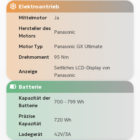
Elektroantrieb
Mittelmotor
Ja
Hersteller des
Panasonic
Motors
Motor Typ
Panasonic GX Ultimate
Drehmoment
95 Nm
Seitliches LCD-Display von
Anzeige
Panasonic
Batterie
Kapazität der
700 - 799 Wh
Batterie
Präzise
720 Wh
Kapazität
Ladegerät
42V/3A