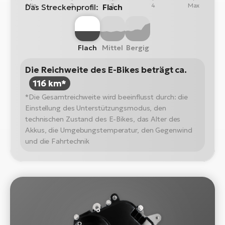
Min
2
3
4
Max
Das Streckenprofil:
Flach
Flach
Mittel
Bergig
Die Reichweite des E-Bikes beträgt ca.
116 km*
*Die Gesamtreichweite wird beeinflusst durch: die
Einstellung des Unterstützungsmodus, den
technischen Zustand des E-Bikes, das Alter des
Akkus, die Umgebungstemperatur, den Gegenwind
und die Fahrtechnik