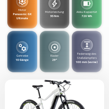
W
Motor
Motorleistung
Akku-Kapazität
E-
Panasonic GX
95 Nm
720 Wh
Ultimate
Federweg des
Getriebe
Räder
Stoßdämpfers
10 Gänge
29"
100 mm (vorne)