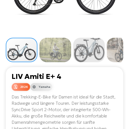
Li
Ta
Di
Bi
Ha
Tr
un
Se
Ap
e-
Tr
Sä
E-
Ko
E-
Tu
Lu
Ro
Kl
El
Ma
He
SU
Mo
E-
E-
Gr
AV
4E
BI
Er
E-
We
D
bi
LIV Amiti E+ 4
Fa
E-
Bu
Bi
2026
Yamaha
Fi
E-
Das Trekking-E-Bike für Damen ist ideal für die Stadt,
E-
bi
Sc
Radwege und längere Touren. Der leistungsstarke
LA
SyncDrive Sport 2-Motor, der integrierte 500-Wh-
Ca
TE
Akku, die große Reichweite und die komfortable
E-
Damenrahmengeometrie sorgen für sanfte
Zu
Unterstützung, einfache Handhabung und hohen