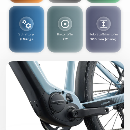
W
E-
Schaltung
Radgröße
Hub-Stoßdämpfer
9 Gänge
28"
100 mm (vorne)