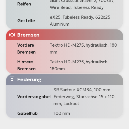
Giant Crosscut Gravel 2, 700x57,
Reifen
Wire Bead, Tubeless Ready
eX25, Tubeless Ready, 622x25
Gestelle
Aluminium
Bremsen
Vordere
Tektro HD-M275, hydraulisch, 180
Bremsen
mm
Hintere
Tektro HD-M275, hydraulisch,
Bremsen
180mm
Federung
SR Suntour XCM34, 100 mm
Vorderradgabel
Federweg, Starrachse 15 x 110
mm, Lockout
Gabelhub
100 mm