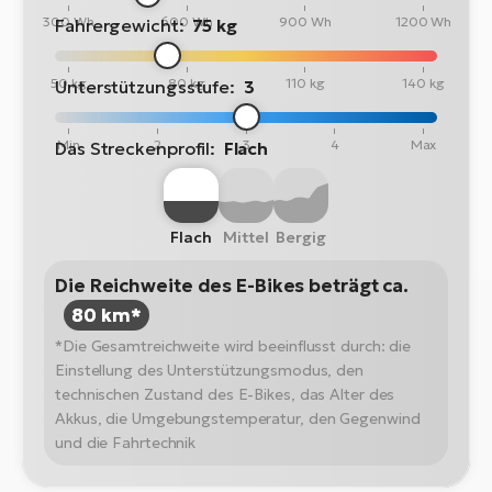
300 Wh
600 Wh
900 Wh
1200 Wh
Fahrergewicht:
75 kg
50 kg
80 kg
110 kg
140 kg
Unterstützungsstufe:
3
Min
2
3
4
Max
Das Streckenprofil:
Flach
Flach
Mittel
Bergig
Die Reichweite des E-Bikes beträgt ca.
80 km*
*Die Gesamtreichweite wird beeinflusst durch: die
Einstellung des Unterstützungsmodus, den
technischen Zustand des E-Bikes, das Alter des
Akkus, die Umgebungstemperatur, den Gegenwind
und die Fahrtechnik