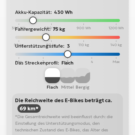
Akku-Kapazität:
430 Wh
300 Wh
600 Wh
900 Wh
1200 Wh
Fahrergewicht:
75 kg
50 kg
80 kg
110 kg
140 kg
Unterstützungsstufe:
3
Min
2
3
4
Max
Das Streckenprofil:
Flach
Flach
Mittel
Bergig
Die Reichweite des E-Bikes beträgt ca.
69 km*
*Die Gesamtreichweite wird beeinflusst durch: die
Einstellung des Unterstützungsmodus, den
technischen Zustand des E-Bikes, das Alter des