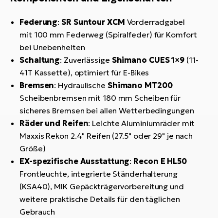
Federung
:
SR Suntour XCM
Vorderradgabel
mit 100 mm Federweg (Spiralfeder) für Komfort
bei Unebenheiten
Schaltung
: Zuverlässige
Shimano CUES 1×9
(11-
41T Kassette), optimiert für E-Bikes
Bremsen
: Hydraulische
Shimano MT200
Scheibenbremsen mit 180 mm Scheiben für
sicheres Bremsen bei allen Wetterbedingungen
Räder und Reifen
: Leichte Aluminiumräder mit
Maxxis Rekon 2.4" Reifen (27.5" oder 29" je nach
Größe)
EX-spezifische Ausstattung
:
Recon E HL50
Frontleuchte, integrierte Ständerhalterung
(KSA40), MIK Gepäckträgervorbereitung und
weitere praktische Details für den täglichen
Gebrauch