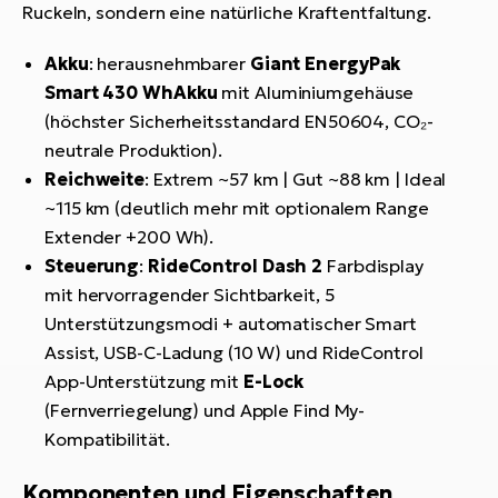
Ruckeln, sondern eine natürliche Kraftentfaltung.
Akku
: herausnehmbarer
Giant EnergyPak
Smart 430 Wh
Akku
mit Aluminiumgehäuse
(höchster Sicherheitsstandard EN50604, CO₂-
neutrale Produktion).
Reichweite
: Extrem ~57 km | Gut ~88 km | Ideal
~115 km (deutlich mehr mit optionalem Range
Extender +200 Wh).
Steuerung
:
RideControl Dash 2
Farbdisplay
mit hervorragender Sichtbarkeit, 5
Unterstützungsmodi + automatischer Smart
Assist, USB-C-Ladung (10 W) und RideControl
App-Unterstützung mit
E-Lock
(Fernverriegelung) und Apple Find My-
Kompatibilität.
Komponenten und Eigenschaften