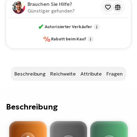
Bi
Brauchen Sie Hilfe?
Günstiger gefunden?
Sa
Cr
✔
Autorisierter Verkäufer
i
E-
Bi
%
Rabatt beim Kauf
i
Ra
E-
A
Beschreibung
Reichweite
Attribute
Fragen
E-
BH
Bi
Beschreibung
E-
Bi
Mo
E-