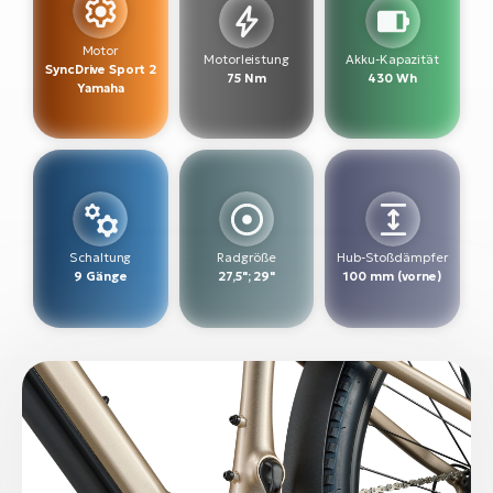
W
Motor
Motorleistung
Akku-Kapazität
E-
SyncDrive Sport 2
75 Nm
430 Wh
Yamaha
Schaltung
Radgröße
Hub-Stoßdämpfer
9 Gänge
27,5"; 29"
100 mm (vorne)