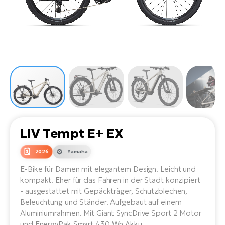
Li
Ta
Di
Bi
Ha
Tr
un
Se
Ap
e-
Tr
Sä
E-
Ko
E-
Tu
Lu
Ro
Kl
El
Ma
He
SU
Mo
E-
E-
Gr
AV
4E
BI
Er
E-
We
D
bi
LIV Tempt E+ EX
Fa
E-
Bu
Bi
2026
Yamaha
Fi
E-
E-Bike für Damen mit elegantem Design. Leicht und
E-
bi
Sc
kompakt. Eher für das Fahren in der Stadt konzipiert
LA
- ausgestattet mit Gepäckträger, Schutzblechen,
Ca
TE
Beleuchtung und Ständer. Aufgebaut auf einem
E-
Aluminiumrahmen. Mit Giant SyncDrive Sport 2 Motor
Zu
und EnergyPak Smart 430 Wh Akku.