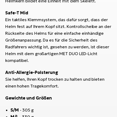
Helmkern bildet eine Einheit mit dem Skelett.
Bi
Sa
Safe-T Mid
Cr
Ein taktiles Klemmsystem, das dafür sorgt, dass der
E-
Helm fest auf Ihrem Kopf sitzt. Kontrollscheibe an der
Bi
Rückseite des Helms für eine einfache einhändige
Größenanpassung. Da es für die Sicherheit des
Ra
Radfahrers wichtig ist, gesehen zu werden, ist dieser
E-
Helm mit dem großartigen MET DUO LED-Licht
kompatibel.
A
E-
Anti-Allergie-Polsterung
BH
Sie helfen, Ihren Kopf trocken zu halten und bieten
Bi
einen hohen Tragekomfort.
E-
Bi
Gewichte und Größen
Mo
S/M
- 305 g
E-
M/L
- 330 g