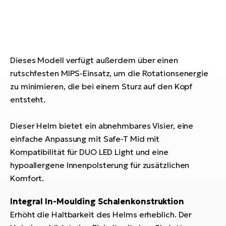
E-
Po
Bi
Pr
Te
R2
Ke
Bri
Dieses Modell verfügt außerdem über einen
E-
rutschfesten MIPS-Einsatz, um die Rotationsenergie
bi
Pe
zu minimieren, die bei einem Sturz auf den Kopf
entsteht.
Co
Ha
E-
St
Dieser Helm bietet ein abnehmbares Visier, eine
Te
einfache Anpassung mit Safe-T Mid mit
T
E-
Kompatibilität für DUO LED Light und eine
Fa
hypoallergene Innenpolsterung für zusätzlichen
S
Komfort.
Sa
E-
Integral In-Moulding Schalenkonstruktion
GP
Ri
Erhöht die Haltbarkeit des Helms erheblich. Der
Or
E-