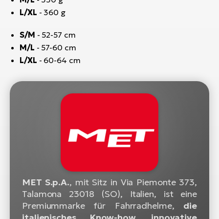
L/XL
- 360 g
W
E-
S/M
- 52-57 cm
M/L
- 57-60 cm
L/XL
- 60-64 cm
MET S.p.A.
, mit Sitz in Via Piemonte 373,
Talamona 23018 (SO), Italien, ist eine
Premiummarke für Fahrradhelme,
die
italienisches Know-how, innovative