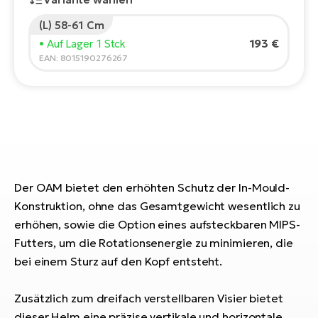
E-
Po
(L) 58-61 Cm
Bi
Pr
193 €
• Auf Lager 1 Stck
Te
EAN: 8015190276267
R2
Ke
Bri
E-
bi
Pe
Co
Ha
E-
St
Der OAM bietet den erhöhten Schutz der In-Mould-
Te
Konstruktion, ohne das Gesamtgewicht wesentlich zu
T
E-
Fa
erhöhen, sowie die Option eines aufsteckbaren MIPS-
S
Futters, um die Rotationsenergie zu minimieren, die
Sa
E-
bei einem Sturz auf den Kopf entsteht.
GP
Ri
Zusätzlich zum dreifach verstellbaren Visier bietet
Or
E-
dieser Helm eine präzise vertikale und horizontale