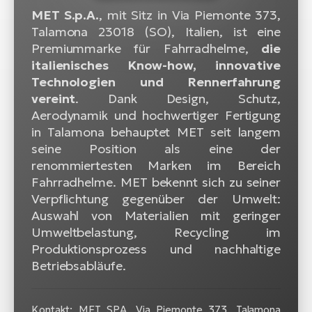
MET S.p.A.
, mit Sitz in Via Piemonte 373,
W
Talamona 23018 (SO), Italien, ist eine
E-
Premiummarke für Fahrradhelme,
die
italienisches Know-how, innovative
Technologien und Rennerfahrung
vereint
. Dank Design, Schutz,
Aerodynamik und hochwertiger Fertigung
in Talamona behauptet MET seit langem
seine Position als eine der
renommiertesten Marken im Bereich
Fahrradhelme. MET bekennt sich zu seiner
Verpflichtung gegenüber der Umwelt:
Auswahl von Materialien mit geringer
Umweltbelastung, Recycling im
Produktionsprozess und nachhaltige
Betriebsabläufe.
Kontakt: MET SPA, Via Piemonte 373, Talamona