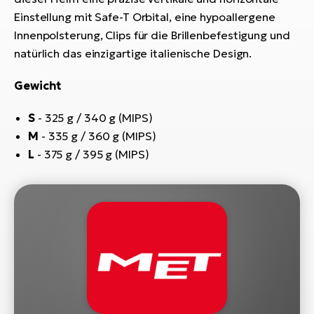
Bi
Einstellung mit Safe-T Orbital, eine hypoallergene
Sa
Innenpolsterung, Clips für die Brillenbefestigung und
Cr
natürlich das einzigartige italienische Design.
E-
Bi
Gewicht
Ra
S
- 325 g / 340 g (MIPS)
E-
M
- 335 g / 360 g (MIPS)
L
- 375 g / 395 g (MIPS)
A
E-
BH
Bi
E-
Bi
Mo
E-