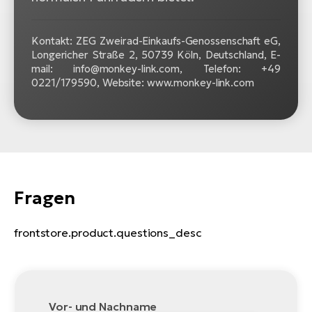
Kontakt: ZEG Zweirad-Einkaufs-Genossenschaft eG,
Longericher Straße 2, 50739 Köln, Deutschland, E-
mail: info@monkey-link.com, Telefon: +49
0221/179590, Website: www.monkey-link.com
Fragen
frontstore.product.questions_desc
Vor- und Nachname