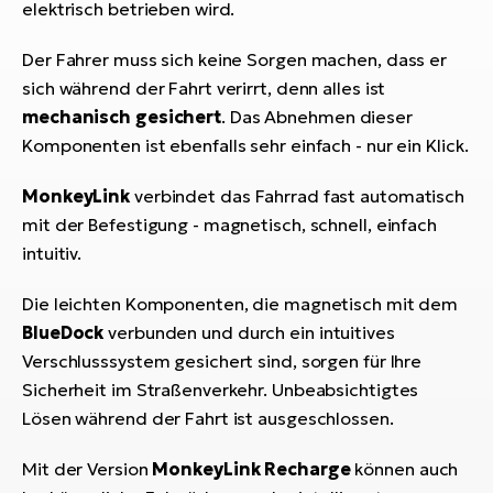
Bi
elektrisch betrieben wird.
Sa
Der Fahrer muss sich keine Sorgen machen, dass er
Cr
sich während der Fahrt verirrt, denn alles ist
E-
mechanisch gesichert
. Das Abnehmen dieser
Bi
Komponenten ist ebenfalls sehr einfach - nur ein Klick.
Ra
MonkeyLink
verbindet das Fahrrad fast automatisch
E-
mit der Befestigung - magnetisch, schnell, einfach
intuitiv.
A
E-
Die leichten Komponenten, die magnetisch mit dem
BH
BlueDock
verbunden und durch ein intuitives
Bi
Verschlusssystem gesichert sind, sorgen für Ihre
E-
Sicherheit im Straßenverkehr. Unbeabsichtigtes
Bi
Lösen während der Fahrt ist ausgeschlossen.
Mo
Mit der Version
MonkeyLink Recharge
können auch
E-