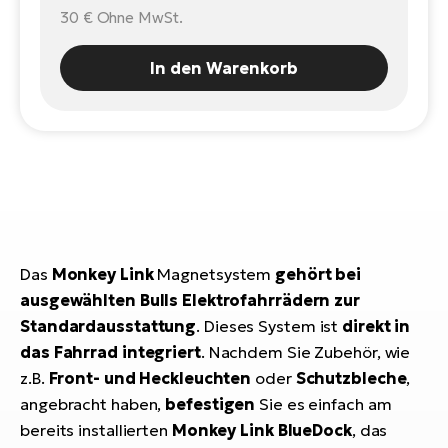
E-
30 €
Ohne MwSt.
Po
Bi
Pr
Te
In den Warenkorb
R2
Ke
Bri
E-
bi
Pe
Co
Ha
E-
St
Te
Das
Monkey Link
Magnetsystem
gehört bei
T
E-
ausgewählten Bulls Elektrofahrrädern zur
Fa
Standardausstattung
. Dieses System ist
direkt in
S
das Fahrrad integriert
. Nachdem Sie Zubehör, wie
Sa
E-
z.B.
Front- und Heckleuchten
oder
Schutzbleche
,
GP
Ri
angebracht haben,
befestigen
Sie es einfach am
Or
E-
bereits installierten
Monkey Link BlueDock
, das