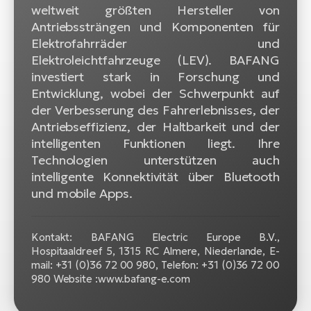
Bi
weltweit größten Hersteller von
Antriebssträngen und Komponenten für
Sa
Elektrofahrräder und
Cr
Elektroleichtfahrzeuge (LEV). BAFANG
E-
investiert stark in Forschung und
Bi
Entwicklung, wobei der Schwerpunkt auf
der Verbesserung des Fahrerlebnisses, der
Ra
Antriebseffizienz, der Haltbarkeit und der
E-
intelligenten Funktionen liegt. Ihre
Technologien unterstützen auch
A
intelligente Konnektivität über Bluetooth
E-
und mobile Apps.
BH
Bi
Kontakt: BAFANG Electric Europe B.V.,
E-
Hospitaaldreef 5, 1315 RC Almere, Niederlande, E-
Bi
mail: +31 (0)36 72 00 980, Telefon: +31 (0)36 72 00
980 Website :www.bafang-e.com
Mo
E-