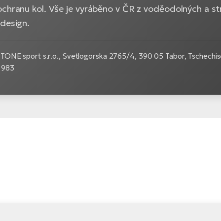
ochranu kol. Vše je vyráběno v ČR z voděodolných a st
 design.
NE sport s.r.o., Svetlogorska 2765/4, 390 05 Tabor, Tschechisc
 983