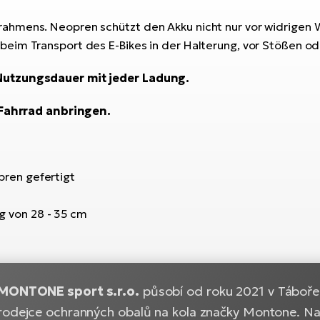
rahmens. Neopren schützt den Akku nicht nur vor widrigen
eim Transport des E-Bikes in der Halterung, vor Stößen o
 Nutzungsdauer mit jeder Ladung.
m Fahrrad anbringen.
pren gefertigt
 von 28 - 35 cm
MONTONE sport s.r.o.
působí od roku 2021 v Táboře.
rodejce ochranných obalů na kola značky Montone. Na