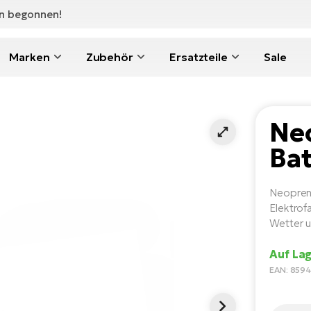
en begonnen!
Marken
Zubehör
Ersatzteile
Sale
Ne
Bat
Neoprena
Elektrof
Wetter u
Auf La
EAN: 859