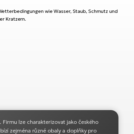
 Wetterbedingungen wie Wasser, Staub, Schmutz und
der Kratzern.
 Firmu lze charakterizovat jako českého
bízí zejména různé obaly a doplňky pro