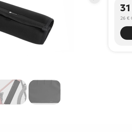
31
26 €