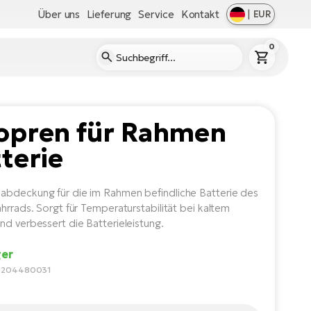
Über uns
Lieferung
Service
Kontakt
|
EUR
0
opren für Rahmen
terie
bdeckung für die im Rahmen befindliche Batterie des
ahrrads. Sorgt für Temperaturstabilität bei kaltem
nd verbessert die Batterieleistung.
ger
4204480031