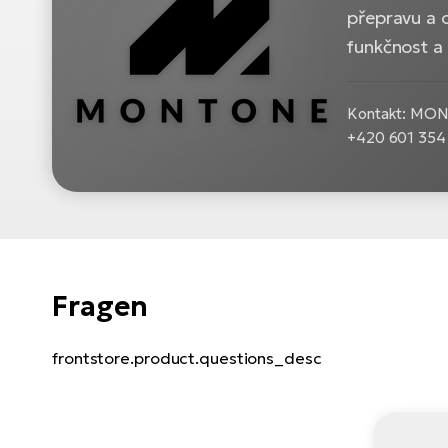
přepravu a 
funkčnost a
Kontakt: MONTO
+420 601 354
Fragen
frontstore.product.questions_desc