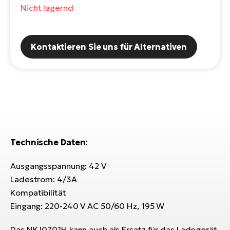
Nicht lagernd
E-
Po
Bi
Pr
Te
R2
Kontaktieren Sie uns für Alternativen
Ke
Bri
E-
bi
Pe
Co
Ha
E-
St
Te
Technische Daten:
T
E-
Fa
Ausgangsspannung: 42 V
S
Ladestrom: 4/3A
Sa
E-
Kompatibilität
Eingang: 220-240 V AC 50/60 Hz, 195 W
GP
Ri
Or
E-
Das NKJ0701H kann auch als Ersatz für das Ladegerät