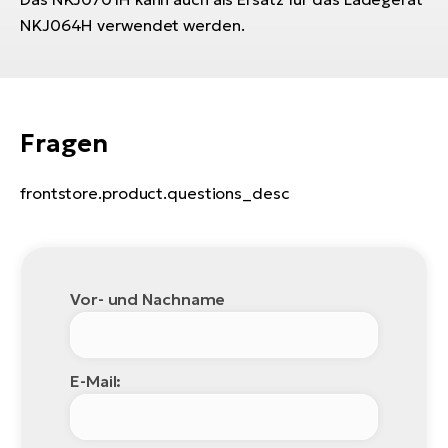
Bi
NKJ064H verwendet werden.
Sa
Cr
E-
Bi
Fragen
Ra
E-
frontstore.product.questions_desc
A
E-
Vor- und Nachname
BH
Bi
E-
Bi
E-Mail:
Mo
E-