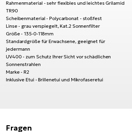
Bi
Rahmenmaterial - sehr flexibles und leichtes Grilamid
TR90
Sa
Scheibenmaterial - Polycarbonat - stoßfest
Cr
Linse - grau verspiegelt, Kat.2 Sonnenfilter
E-
Größe - 135-0-118mm
Bi
Standardgröße für Erwachsene, geeignet für
Ra
jedermann
E-
UV400 - zum Schutz Ihrer Sicht vor schädlichen
Sonnenstrahlen
A
Marke - R2
E-
Inklusive Etui - Brillenetui und Mikrofaseretui
BH
Bi
E-
Bi
Mo
Fragen
E-