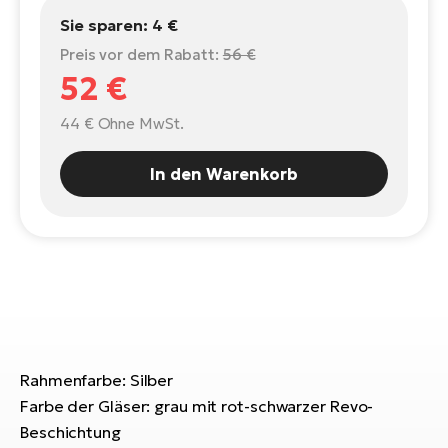
E-
Po
Sie sparen:
4 €
Bi
Pr
Preis vor dem Rabatt:
56 €
Te
52 €
R2
Ke
Bri
44 €
Ohne MwSt.
E-
bi
Pe
In den Warenkorb
Co
Ha
E-
St
Te
T
E-
Fa
S
Sa
E-
Rahmenfarbe: Silber
GP
Ri
Farbe der Gläser: grau mit rot-schwarzer Revo-
Or
E-
Beschichtung