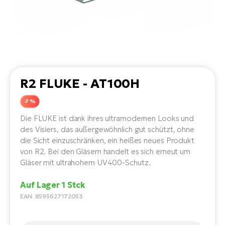
Li
Ta
Di
Bi
Ha
Tr
un
Se
Ap
e-
Tr
Sä
E-
Ko
E-
Tu
Lu
Ro
Kl
El
Ma
He
R2 FLUKE - AT100H
SU
Mo
E-
E-
Gr
-7 %
AV
4E
BI
Er
E-
Die FLUKE ist dank ihres ultramodernen Looks und
We
D
des Visiers, das außergewöhnlich gut schützt, ohne
bi
Fa
die Sicht einzuschränken, ein heißes neues Produkt
E-
von R2. Bei den Gläsern handelt es sich erneut um
Bu
Bi
Fi
Gläser mit ultrahohem UV400-Schutz.
E-
E-
bi
Sc
Auf Lager 1 Stck
LA
EAN: 8595627172053
Ca
TE
E-
Zu