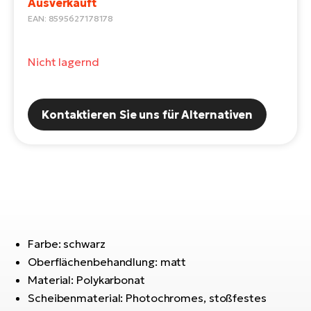
Ausverkauft
E-
Po
EAN: 8595627178178
Bi
Pr
Te
Nicht lagernd
R2
Ke
Bri
E-
bi
Pe
Kontaktieren Sie uns für Alternativen
Co
Ha
E-
St
Te
T
E-
Fa
S
Farbe: schwarz
Sa
E-
Oberflächenbehandlung: matt
GP
Material: Polykarbonat
Ri
Or
E-
Scheibenmaterial: Photochromes, stoßfestes