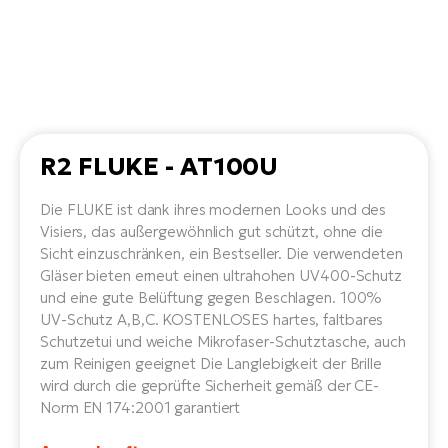
Li
Ta
Di
Bi
Ha
Tr
un
Se
Ap
e-
Tr
Sä
E-
Ko
E-
Tu
Lu
Ro
Kl
El
Ma
He
R2 FLUKE - AT100U
SU
Mo
E-
E-
Gr
AV
Die FLUKE ist dank ihres modernen Looks und des
4E
BI
Visiers, das außergewöhnlich gut schützt, ohne die
Er
E-
We
Sicht einzuschränken, ein Bestseller. Die verwendeten
D
bi
Fa
Gläser bieten erneut einen ultrahohen UV400-Schutz
E-
und eine gute Belüftung gegen Beschlagen. 100%
Bu
Bi
Fi
UV-Schutz A,B,C. KOSTENLOSES hartes, faltbares
E-
Schutzetui und weiche Mikrofaser-Schutztasche, auch
E-
bi
Sc
zum Reinigen geeignet Die Langlebigkeit der Brille
LA
wird durch die geprüfte Sicherheit gemäß der CE-
Ca
TE
Norm EN 174:2001 garantiert
E-
Zu