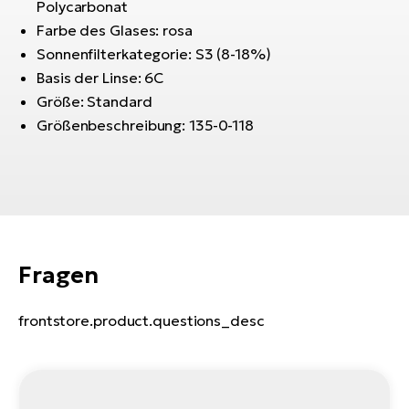
Bi
Polycarbonat
Farbe des Glases: rosa
Sa
Sonnenfilterkategorie: S3 (8-18%)
Cr
Basis der Linse: 6C
E-
Größe: Standard
Bi
Größenbeschreibung: 135-0-118
Ra
E-
A
E-
Fragen
BH
Bi
E-
frontstore.product.questions_desc
Bi
Mo
E-