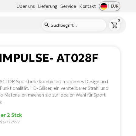
Über uns
Lieferung
Service
Kontakt
|
EUR
0
 IMPULSE- AT028F
ACTOR Sportbrille kombiniert modernes Design und
unktionalität. HD-Gläser, ein verstellbarer Strahl und
ge Materialien machen sie zur idealen Wahl für Sport
g.
er 2 Stck
5627177997