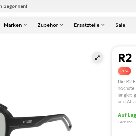
en begonnen!
Marken
Zubehör
Ersatzteile
Sale
R2
-8 %
Die R2 F
höchste F
langlebi
und Allta
Auf Lag
EAN: 859