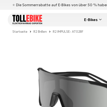
⭐️ Die Sommerrabatte auf E-Bikes von über 50 % hab
E-Bikes
Startseite
R2 Brillen
R2 IMPULSE- AT028F