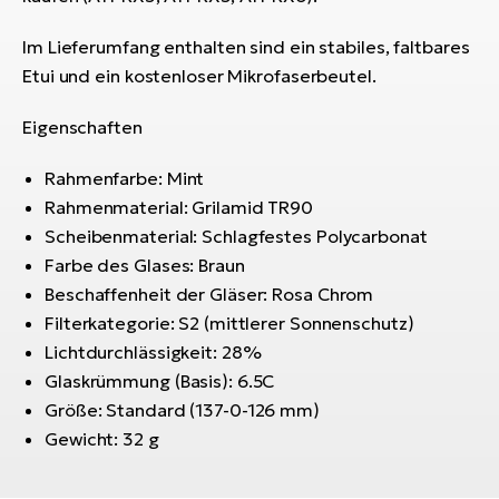
Bi
Im Lieferumfang enthalten sind ein stabiles, faltbares
Sa
Etui und ein kostenloser Mikrofaserbeutel.
Cr
E-
Eigenschaften
Bi
Rahmenfarbe: Mint
Ra
Rahmenmaterial: Grilamid TR90
E-
Scheibenmaterial: Schlagfestes Polycarbonat
A
Farbe des Glases: Braun
E-
Beschaffenheit der Gläser: Rosa Chrom
Filterkategorie: S2 (mittlerer Sonnenschutz)
BH
Lichtdurchlässigkeit: 28%
Bi
Glaskrümmung (Basis): 6.5C
E-
Größe: Standard (137-0-126 mm)
Bi
Gewicht: 32 g
Mo
E-