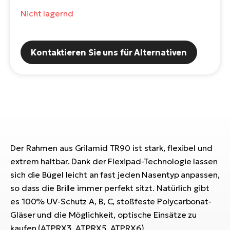
E-
Po
Nicht lagernd
Bi
Pr
Te
R2
Kontaktieren Sie uns für Alternativen
Ke
Bri
E-
bi
Pe
Co
Ha
E-
St
Te
Der Rahmen aus Grilamid TR90 ist stark, flexibel und
T
E-
extrem haltbar. Dank der Flexipad-Technologie lassen
Fa
S
sich die Bügel leicht an fast jeden Nasentyp anpassen,
Sa
E-
so dass die Brille immer perfekt sitzt. Natürlich gibt
es 100% UV-Schutz A, B, C, stoßfeste Polycarbonat-
GP
Ri
Gläser und die Möglichkeit, optische Einsätze zu
Or
E-
kaufen (ATPRX3, ATPRX5, ATPRX6).