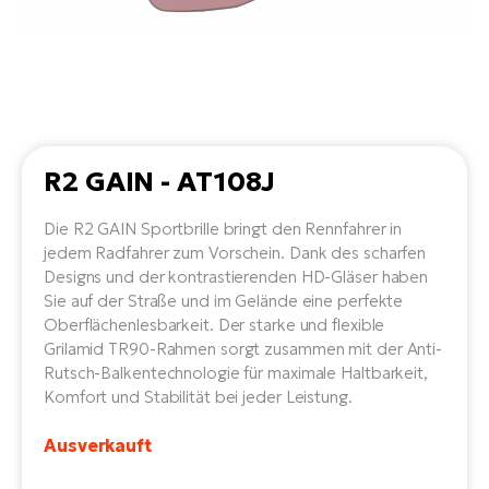
Li
Ta
Di
Bi
Ha
Tr
un
Se
Ap
e-
Tr
Sä
E-
Ko
E-
Tu
Lu
Ro
Kl
El
Ma
He
R2 GAIN - AT108J
SU
Mo
E-
E-
Gr
AV
Die R2 GAIN Sportbrille bringt den Rennfahrer in
4E
BI
jedem Radfahrer zum Vorschein. Dank des scharfen
Er
E-
We
Designs und der kontrastierenden HD-Gläser haben
D
bi
Fa
Sie auf der Straße und im Gelände eine perfekte
E-
Oberflächenlesbarkeit. Der starke und flexible
Bu
Bi
Fi
Grilamid TR90-Rahmen sorgt zusammen mit der Anti-
E-
Rutsch-Balkentechnologie für maximale Haltbarkeit,
E-
bi
Sc
Komfort und Stabilität bei jeder Leistung.
LA
Ca
TE
Ausverkauft
E-
Zu