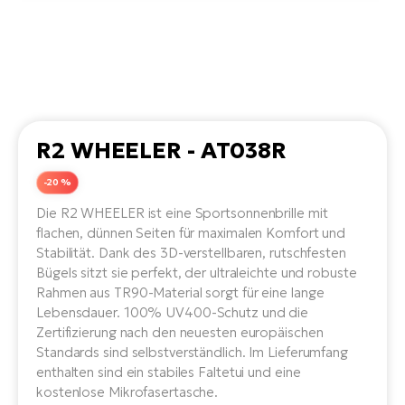
Li
Ta
Di
Bi
Ha
Tr
un
Se
Ap
e-
Tr
Sä
E-
Ko
E-
Tu
Lu
Ro
Kl
El
Ma
He
R2 WHEELER - AT038R
SU
Mo
E-
E-
Gr
-20 %
AV
4E
BI
Er
E-
Die R2 WHEELER ist eine Sportsonnenbrille mit
We
D
flachen, dünnen Seiten für maximalen Komfort und
bi
Fa
Stabilität. Dank des 3D-verstellbaren, rutschfesten
E-
Bügels sitzt sie perfekt, der ultraleichte und robuste
Bu
Bi
Fi
Rahmen aus TR90-Material sorgt für eine lange
E-
Lebensdauer. 100% UV400-Schutz und die
E-
bi
Sc
Zertifizierung nach den neuesten europäischen
LA
Standards sind selbstverständlich. Im Lieferumfang
Ca
TE
enthalten sind ein stabiles Faltetui und eine
E-
Zu
kostenlose Mikrofasertasche.