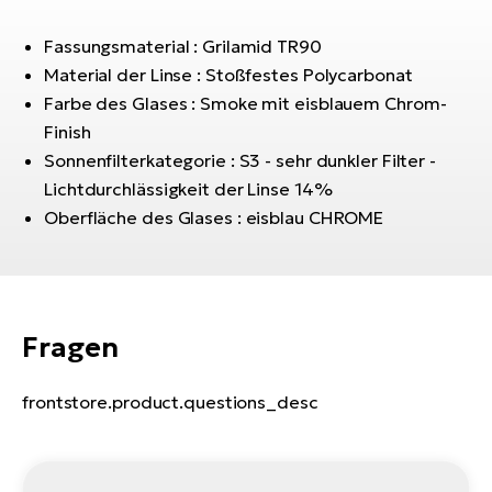
Bi
Fassungsmaterial : Grilamid TR90
Sa
Material der Linse : Stoßfestes Polycarbonat
Cr
Farbe des Glases : Smoke mit eisblauem Chrom-
E-
Bi
Finish
Sonnenfilterkategorie : S3 - sehr dunkler Filter -
Ra
Lichtdurchlässigkeit der Linse 14%
E-
Oberfläche des Glases : eisblau CHROME
A
E-
BH
Fragen
Bi
E-
frontstore.product.questions_desc
Bi
Mo
E-