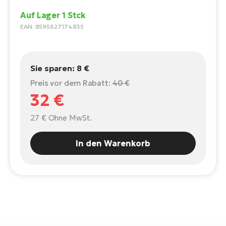
E-
Po
Auf Lager 1 Stck
Bi
Pr
EAN: 8595627174835
Te
R2
Ke
Bri
E-
Sie sparen:
8 €
bi
Pe
Preis vor dem Rabatt:
40 €
32 €
Co
Ha
E-
27 €
Ohne MwSt.
St
Te
In den Warenkorb
T
E-
Fa
S
Sa
E-
GP
Ri
Or
E-