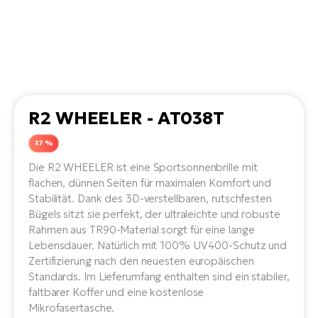
Li
Ta
Di
Bi
Ha
Tr
un
Se
Ap
e-
Tr
Sä
E-
Ko
E-
Tu
Lu
Ro
Kl
El
Ma
He
R2 WHEELER - AT038T
SU
Mo
E-
E-
Gr
-17 %
AV
4E
BI
Er
E-
Die R2 WHEELER ist eine Sportsonnenbrille mit
We
D
flachen, dünnen Seiten für maximalen Komfort und
bi
Fa
Stabilität. Dank des 3D-verstellbaren, rutschfesten
E-
Bügels sitzt sie perfekt, der ultraleichte und robuste
Bu
Bi
Fi
Rahmen aus TR90-Material sorgt für eine lange
E-
Lebensdauer. Natürlich mit 100% UV400-Schutz und
E-
bi
Sc
Zertifizierung nach den neuesten europäischen
LA
Standards. Im Lieferumfang enthalten sind ein stabiler,
Ca
TE
faltbarer Koffer und eine kostenlose
E-
Zu
Mikrofasertasche.