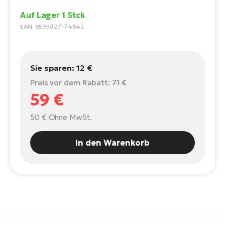
E-
Po
Auf Lager 1 Stck
Bi
Pr
EAN: 8595627174842
Te
R2
Ke
Bri
E-
Sie sparen:
12 €
bi
Pe
Preis vor dem Rabatt:
71 €
59 €
Co
Ha
E-
50 €
Ohne MwSt.
St
Te
In den Warenkorb
T
E-
Fa
S
Sa
E-
GP
Ri
Or
E-