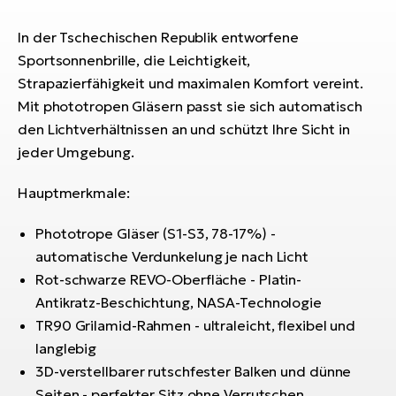
Bi
In der Tschechischen Republik entworfene
Sa
Sportsonnenbrille, die Leichtigkeit,
Cr
Strapazierfähigkeit und maximalen Komfort vereint.
E-
Bi
Mit phototropen Gläsern passt sie sich automatisch
den Lichtverhältnissen an und schützt Ihre Sicht in
Ra
jeder Umgebung.
E-
Hauptmerkmale:
A
E-
Phototrope Gläser (S1-S3, 78-17%) -
automatische Verdunkelung je nach Licht
BH
Rot-schwarze REVO-Oberfläche - Platin-
Bi
Antikratz-Beschichtung, NASA-Technologie
E-
TR90 Grilamid-Rahmen - ultraleicht, flexibel und
Bi
langlebig
Mo
3D-verstellbarer rutschfester Balken und dünne
E-
Seiten - perfekter Sitz ohne Verrutschen