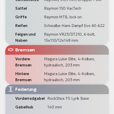
Sattel
Raymon 150 VacTech
Griffe
Raymon MTB, lock on
Reifen
Schwalbe Hans Dampf Evo 60-622
Felgen und
Raymon VR23/DT210, 6-bolt,
Naben
15x110/12x148 mm
Bremsen
Vordere
Magura Luise Elite, 4-Kolben,
Bremsen
hydraulisch, 203 mm
Hintere
Magura Luise Elite, 4-Kolben,
Bremsen
hydraulisch, 203 mm
Federung
Vorderradgabel
RockShox FS Lyrik Base
Gabelhub
140 mm