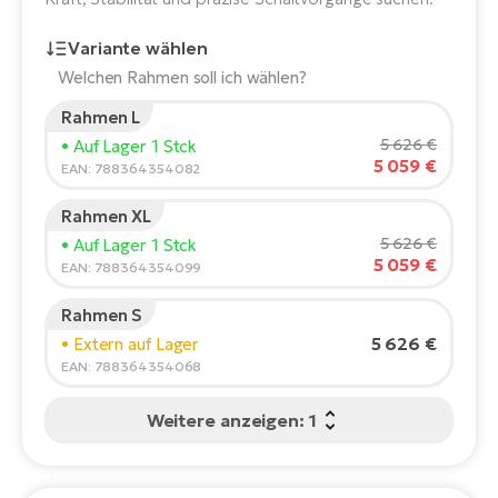
E-
Po
Bi
Variante wählen
Pr
Te
Welchen Rahmen soll ich wählen?
R2
Rahmen L
Ke
Bri
Körpergröße des Fahrers:
165
cm
5 626 €
• Auf Lager 1 Stck
E-
5 059 €
150
210
EAN: 788364354082
bi
Pe
Rahmen XL
Co
Ha
Empfohlene Größe
*
:
17 - 18" (M)
5 626 €
• Auf Lager 1 Stck
E-
*Diese Werte sind nur Richtwerte.
5 059 €
EAN: 788364354099
St
Te
Rahmen S
T
E-
5 626 €
• Extern auf Lager
Fa
EAN: 788364354068
S
Sa
E-
Weitere anzeigen: 1
GP
Ri
Or
E-