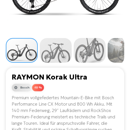
Li
Ta
Di
Bi
Ha
Tr
un
Se
Ap
e-
Tr
Sä
E-
Ko
E-
Tu
Lu
Ro
Kl
El
Ma
He
SU
Mo
E-
E-
Gr
AV
4E
BI
Er
E-
We
D
bi
RAYMON Korak Ultra
Fa
E-
Bu
Bi
Bosch
-10 %
Fi
E-
Premium vollgefedertes Mountain-E-Bike mit Bosch
E-
bi
Sc
Performance Line CX Motor und 800 Wh Akku. Mit
LA
140 mm Federweg, 29″ Laufrädern und RockShox
Ca
TE
Premium-Federung meistert es technische Trails und
E-
lange Touren. Ideal für anspruchsvolle Fahrer, die
Zu
Kraft, Stabilität und präzise Schaltvorgänge suchen.