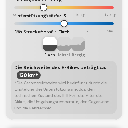
50 kg
80 kg
110 kg
140 kg
Unterstützungsstufe:
3
Min
2
3
4
Max
Das Streckenprofil:
Flach
Flach
Mittel
Bergig
Die Reichweite des E-Bikes beträgt ca.
128 km*
*Die Gesamtreichweite wird beeinflusst durch: die
Einstellung des Unterstützungsmodus, den
technischen Zustand des E-Bikes, das Alter des
Akkus, die Umgebungstemperatur, den Gegenwind
und die Fahrtechnik