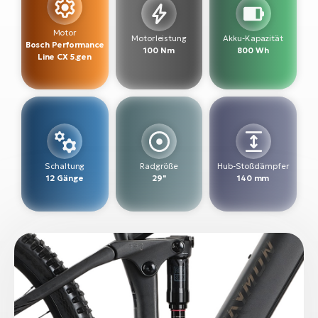
W
Motor
Motorleistung
Akku-Kapazität
E-
Bosch Performance
100 Nm
800 Wh
Line CX 5.gen
Schaltung
Radgröße
Hub-Stoßdämpfer
12 Gänge
29"
140 mm