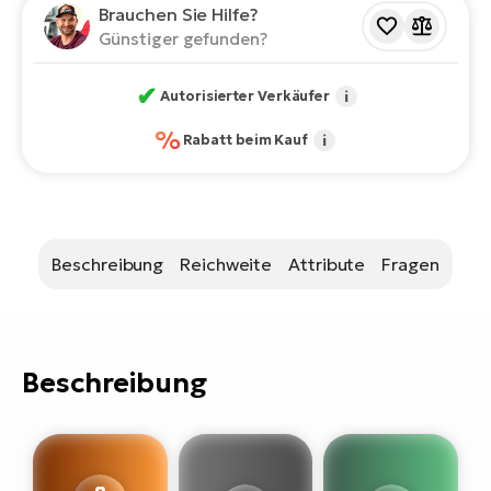
Bi
Brauchen Sie Hilfe?
Günstiger gefunden?
Sa
Cr
✔
Autorisierter Verkäufer
i
E-
Bi
%
Rabatt beim Kauf
i
Ra
E-
A
Beschreibung
Reichweite
Attribute
Fragen
E-
BH
Bi
Beschreibung
E-
Bi
Mo
E-