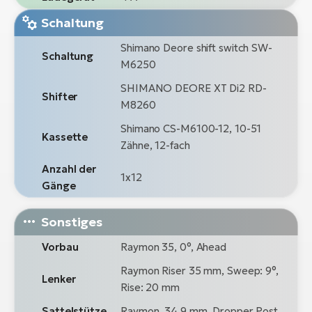
Schaltung
Shimano Deore shift switch SW-
Schaltung
M6250
SHIMANO DEORE XT Di2 RD-
Shifter
M8260
Shimano CS-M6100-12, 10-51
Kassette
Zähne, 12-fach
Anzahl der
1x12
Gänge
Sonstiges
Vorbau
Raymon 35, 0°, Ahead
Raymon Riser 35 mm, Sweep: 9°,
Lenker
Rise: 20 mm
Sattelstütze
Raymon, 34,9 mm, Dropper Post