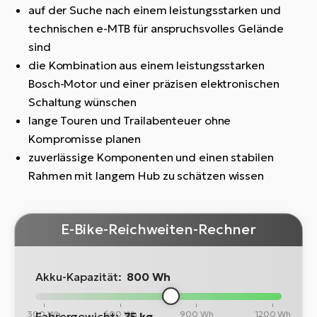
auf der Suche nach einem leistungsstarken und
technischen e-MTB für anspruchsvolles Gelände
sind
die Kombination aus einem leistungsstarken
Bosch-Motor und einer präzisen elektronischen
Schaltung wünschen
lange Touren und Trailabenteuer ohne
Kompromisse planen
zuverlässige Komponenten und einen stabilen
Rahmen mit langem Hub zu schätzen wissen
E-Bike-Reichweiten-Rechner
Akku-Kapazität:
800 Wh
300 Wh
600 Wh
900 Wh
1200 Wh
Fahrergewicht:
75 kg