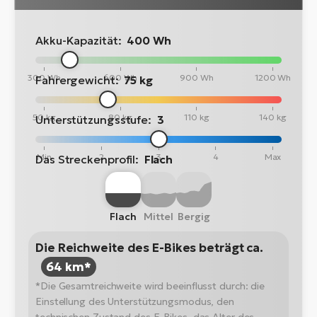
Akku-Kapazität:
400 Wh
300 Wh
600 Wh
900 Wh
1200 Wh
Fahrergewicht:
75 kg
50 kg
80 kg
110 kg
140 kg
Unterstützungsstufe:
3
Min
2
3
4
Max
Das Streckenprofil:
Flach
Flach
Mittel
Bergig
Die Reichweite des E-Bikes beträgt ca.
64 km*
*Die Gesamtreichweite wird beeinflusst durch: die
Einstellung des Unterstützungsmodus, den