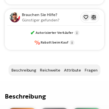
Bi
Sa
Brauchen Sie Hilfe?
Cr
Günstiger gefunden?
E-
Bi
✔
Autorisierter Verkäufer
i
Ra
%
Rabatt beim Kauf
i
E-
A
E-
Beschreibung
Reichweite
Attribute
Fragen
BH
Bi
E-
Bi
Beschreibung
Mo
E-