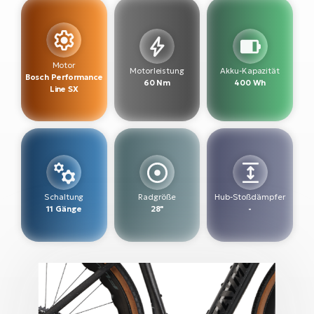
W
E-
Motor
Motorleistung
Akku-Kapazität
Bosch Performance
60 Nm
400 Wh
Line SX
Schaltung
Radgröße
Hub-Stoßdämpfer
11 Gänge
28"
-