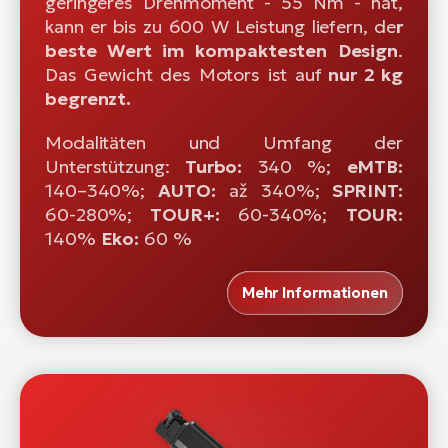
geringeres Drehmoment - 55 Nm - hat,
kann er bis zu 600 W Leistung liefern, de
r
beste Wert im kompaktesten Design
.
Das Gewicht des Motors ist auf
nur 2 kg
begrenzt.
Modalitäten und Umfang der
Unterstützung:
Turbo:
340 %;
eMTB:
140–340%;
AUTO:
až 340%;
SPRINT:
60-280%;
TOUR+:
60-340%;
TOUR:
140%
Eko:
60 %
Mehr Informationen