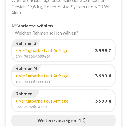
Wochenendausflüge außerhalb der Stadt suchen.
E-
Po
Gewicht 17,6 kg, Bosch E-Bike System und 400 Wh
Bi
Akku.
Pr
Te
Variante wählen
R2
Ke
Bri
Welchen Rahmen soll ich wählen?
E-
Rahmen S
bi
Pe
Körpergröße des Fahrers:
165
cm
3 999 €
• Verfügbarkeit auf Anfrage
150
210
Co
EAN: 788364355454
Ha
E-
Rahmen M
St
Empfohlene Größe
*
:
17 - 18" (M)
3 999 €
• Verfügbarkeit auf Anfrage
Te
*Diese Werte sind nur Richtwerte.
EAN: 788364355461
T
E-
Fa
Rahmen L
S
3 999 €
• Verfügbarkeit auf Anfrage
Sa
E-
EAN: 2402600270
GP
Ri
Weitere anzeigen: 1
Or
E-