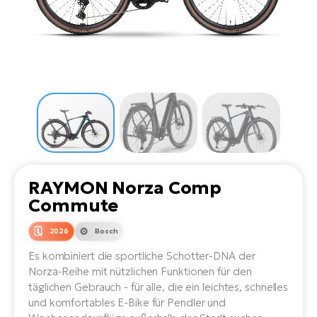
Li
Ta
Di
Bi
Ha
Tr
un
Se
Ap
e-
Tr
Sä
E-
Ko
E-
Tu
Lu
Ro
Kl
El
Ma
He
SU
Mo
E-
E-
Gr
AV
4E
BI
Er
E-
We
D
bi
RAYMON Norza Comp
Fa
E-
Commute
Bu
Bi
Fi
E-
2026
Bosch
E-
bi
Sc
Es kombiniert die sportliche Schotter-DNA der
LA
Norza-Reihe mit nützlichen Funktionen für den
Ca
TE
täglichen Gebrauch - für alle, die ein leichtes, schnelles
E-
Zu
und komfortables E-Bike für Pendler und