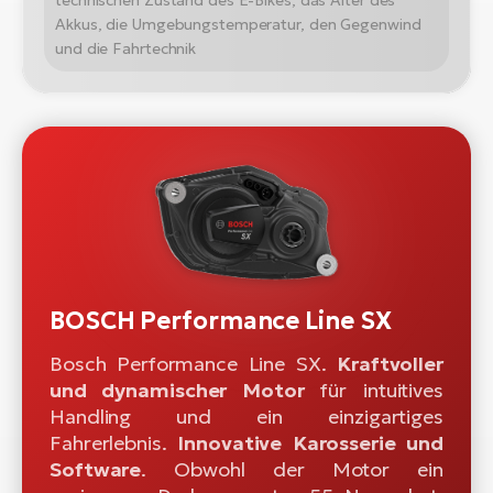
technischen Zustand des E-Bikes, das Alter des
Akkus, die Umgebungstemperatur, den Gegenwind
und die Fahrtechnik
BOSCH Performance Line SX
Bosch Performance Line SX.
Kraftvoller
und dynamischer Motor
für intuitives
Handling und ein einzigartiges
Fahrerlebnis.
Innovative Karosserie und
Software
. Obwohl der Motor ein