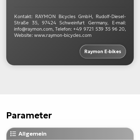
Kontakt: RAYMON Bicycles GmbH, Rudolf-Diesel-
Straße 35, 97424 Schweinfurt Germany, E-mail:
info@raymon.com, Telefon: +49 9721 539 35 96 20,
Website: www.raymon-bicycles.com
Raymon E-bikes
Parameter
Allgemein