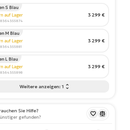
n S Blau
rgröße des Fahrers:
165
cm
3 299 €
rn auf Lager
210
88364355874
n M Blau
ohlene Größe
*
:
17 - 18" (M)
3 299 €
rn auf Lager
Werte sind nur Richtwerte.
88364355881
n L Blau
3 299 €
rn auf Lager
88364355898
Weitere anzeigen: 1
rauchen Sie Hilfe?
ünstiger gefunden?