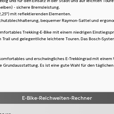
glebig und für den Einsatz in der Stadt und auf leichten Tour
iben) - sichere Bremsleistung.
2,25") mit reflektierenden Elementen.
, Schutzblechhalterung, bequemer Raymon-Sattel und ergon
 komfortables Trekking-E-Bike mit einem niedrigen Einstiegsp
em Trail und gelegentliche leichtere Touren. Das Bosch-Sys
komfortables und erschwingliches E-Trekkingrad mit einem 
Grundausstattung. Es ist eine gute Wahl für den täglichen 
E-Bike-Reichweiten-Rechner