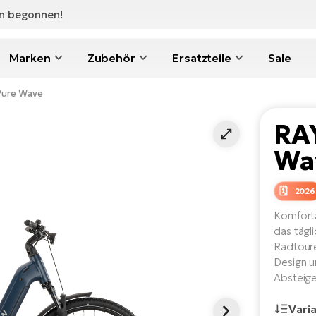
en begonnen!
Marken
Zubehör
Ersatzteile
Sale
Pure Wave
RA
Wa
2026
Komforta
das tägl
Radtoure
Design u
Absteige
Vari