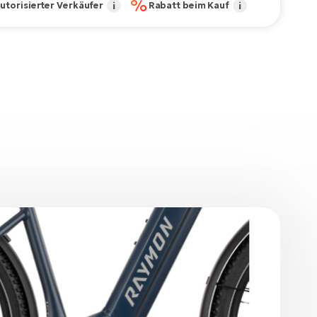
%
utorisierter Verkäufer
i
Rabatt beim Kauf
i