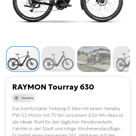
Li
Ta
Di
Bi
Ha
Tr
un
Se
Ap
e-
Tr
Sä
E-
Ko
E-
Tu
Lu
Ro
Kl
El
Ma
He
SU
Mo
E-
E-
Gr
AV
4E
BI
Er
E-
We
D
bi
Fa
E-
RAYMON Tourray 630
Bu
Bi
Fi
Yamaha
E-
E-
bi
Das komfortable Trekking-E-Bike mit einem Yamaha
Sc
LA
PW-S2-Motor mit 75 Nm und einem 630-Wh-Akku ist
Ca
die ideale Wahl für den täglichen Pendlerverkehr,
TE
E-
Fahrten in der Stadt und ruhige Wochenendausflüge.
Zu
Es bietet einen bequemen Sitz, Vertrauen auf den