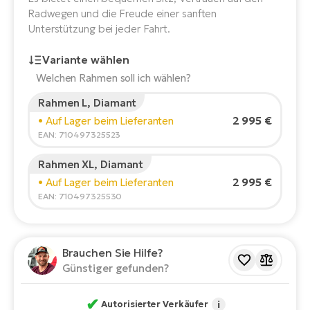
E-
Radwegen und die Freude einer sanften
Po
Bi
Unterstützung bei jeder Fahrt.
Pr
Te
Variante wählen
R2
Ke
Welchen Rahmen soll ich wählen?
Bri
E-
Rahmen L, Diamant
bi
Pe
Körpergröße des Fahrers:
165
cm
2 995 €
• Auf Lager beim Lieferanten
150
210
EAN: 710497325523
Co
Ha
E-
Rahmen XL, Diamant
St
Empfohlene Größe
*
:
17 - 18" (M)
2 995 €
• Auf Lager beim Lieferanten
Te
*Diese Werte sind nur Richtwerte.
EAN: 710497325530
T
E-
Fa
S
Sa
E-
Brauchen Sie Hilfe?
Günstiger gefunden?
GP
Ri
Or
E-
✔
Autorisierter Verkäufer
i