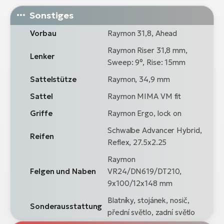
Sonstiges
Vorbau
Raymon 31,8, Ahead
Raymon Riser 31,8 mm,
Lenker
Sweep: 9°, Rise: 15mm
Sattelstütze
Raymon, 34,9 mm
Sattel
Raymon MIMA VM fit
Griffe
Raymon Ergo, lock on
Schwalbe Advancer Hybrid,
Reifen
Reflex, 27.5x2.25
Raymon
Felgen und Naben
VR24/DN619/DT210,
9x100/12x148 mm
Blatníky, stojánek, nosič,
Sonderausstattung
přední světlo, zadní světlo