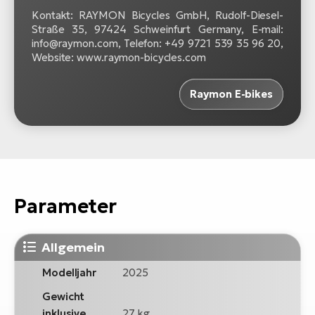
Kontakt: RAYMON Bicycles GmbH, Rudolf-Diesel-
Straße 35, 97424 Schweinfurt Germany, E-mail:
info@raymon.com, Telefon: +49 9721 539 35 96 20,
Website: www.raymon-bicycles.com
Raymon E-bikes
Parameter
Allgemein
Modelljahr
2025
Gewicht
inklusive
27 kg