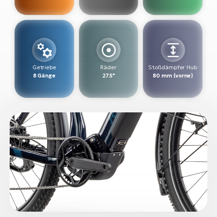
W
E-
Getriebe
Räder
Stoßdämpfer Hub
8 Gänge
27.5"
80 mm (vorne)