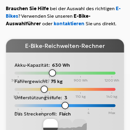
Brauchen Sie Hilfe
bei der Auswahl des richtigen
E-
Bikes
? Verwenden Sie unseren
E-Bike-
Auswahlführer
oder
kontaktieren
Sie uns direkt.
E-Bike-Reichweiten-Rechner
Akku-Kapazität:
630 Wh
300 Wh
600 Wh
900 Wh
1200 Wh
Fahrergewicht:
75 kg
50 kg
80 kg
110 kg
140 kg
Unterstützungsstufe:
3
Min
2
3
4
Max
Das Streckenprofil:
Flach