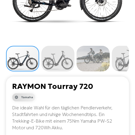
Li
Ta
Di
Bi
Ha
Tr
un
Se
Ap
e-
Tr
Sä
E-
Ko
E-
Tu
Lu
Ro
Kl
El
Ma
He
SU
Mo
E-
E-
Gr
AV
4E
BI
Er
E-
We
D
bi
Fa
E-
RAYMON Tourray 720
Bu
Bi
Fi
Yamaha
E-
E-
bi
Die ideale Wahl für den täglichen Pendlerverkehr,
Sc
LA
Stadtfahrten und ruhige Wochenendtrips. Ein
Ca
Trekking-E-Bike mit einem 75Nm Yamaha PW-S2
TE
E-
Motor und 720Wh Akku.
Zu