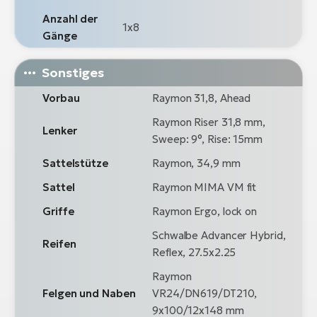
Anzahl der
1x8
Gänge
Sonstiges
Vorbau
Raymon 31,8, Ahead
Raymon Riser 31,8 mm,
Lenker
Sweep: 9°, Rise: 15mm
Sattelstütze
Raymon, 34,9 mm
Sattel
Raymon MIMA VM fit
Griffe
Raymon Ergo, lock on
Schwalbe Advancer Hybrid,
Reifen
Reflex, 27.5x2.25
Raymon
Felgen und Naben
VR24/DN619/DT210,
9x100/12x148 mm