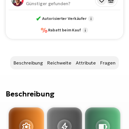
Bi
Günstiger gefunden?
Sa
✔
Autorisierter Verkäufer
i
Cr
E-
%
Rabatt beim Kauf
i
Bi
Ra
E-
Beschreibung
Reichweite
Attribute
Fragen
A
E-
BH
Beschreibung
Bi
E-
Bi
Mo
E-