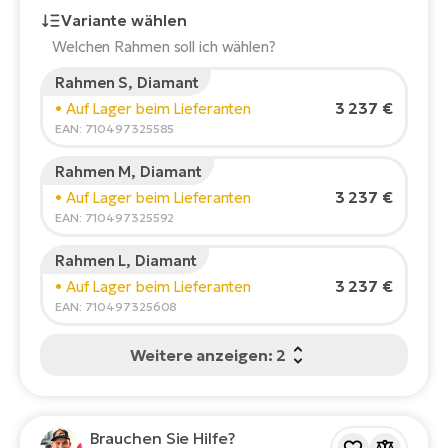
E-
Variante wählen
Po
Bi
Pr
Welchen Rahmen soll ich wählen?
Te
Rahmen S, Diamant
R2
Körpergröße des Fahrers:
165
cm
3 237 €
Ke
• Auf Lager beim Lieferanten
Bri
150
210
EAN: 710497325585
E-
bi
Pe
Rahmen M, Diamant
Empfohlene Größe
*
:
17 - 18" (M)
3 237 €
• Auf Lager beim Lieferanten
Co
Ha
*Diese Werte sind nur Richtwerte.
EAN: 710497325592
E-
St
Rahmen L, Diamant
Te
3 237 €
• Auf Lager beim Lieferanten
T
E-
EAN: 710497325608
Fa
S
Weitere anzeigen: 2
Sa
E-
GP
Ri
Or
E-
Brauchen Sie Hilfe?