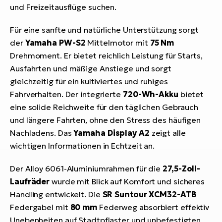
und Freizeitausflüge suchen.
Für eine sanfte und natürliche Unterstützung sorgt
der
Yamaha PW-S2
Mittelmotor mit
75 Nm
Drehmoment. Er bietet reichlich Leistung für Starts,
Ausfahrten und mäßige Anstiege und sorgt
gleichzeitig für ein kultiviertes und ruhiges
Fahrverhalten. Der integrierte
720-Wh-Akku
bietet
eine solide Reichweite für den täglichen Gebrauch
und längere Fahrten, ohne den Stress des häufigen
Nachladens. Das
Yamaha Display A2
zeigt alle
wichtigen Informationen in Echtzeit an.
Der Alloy 6061-Aluminiumrahmen für die
27,5-Zoll-
Laufräder
wurde mit Blick auf Komfort und sicheres
Handling entwickelt. Die
SR Suntour XCM32-ATB
Federgabel mit
80 mm
Federweg absorbiert effektiv
Unebenheiten auf Stadtpflaster und unbefestigten