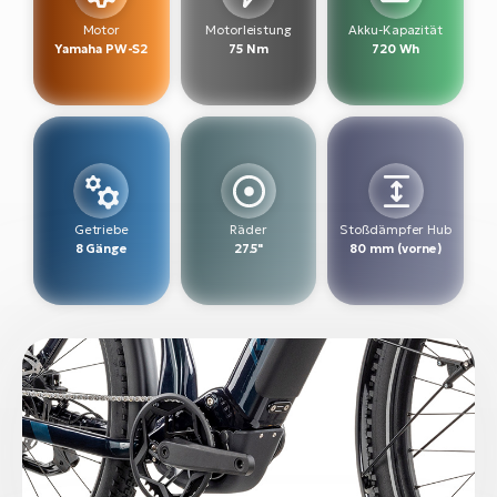
Motor
Motorleistung
Akku-Kapazität
W
Yamaha PW-S2
75 Nm
720 Wh
E-
Getriebe
Räder
Stoßdämpfer Hub
8 Gänge
27.5"
80 mm (vorne)