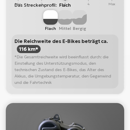
Min
2
3
4
Max
Das Streckenprofil:
Flach
Flach
Mittel
Bergig
Die Reichweite des E-Bikes beträgt ca.
116 km*
*Die Gesamtreichweite wird beeinflusst durch: die
Einstellung des Unterstützungsmodus, den
technischen Zustand des E-Bikes, das Alter des
Akkus, die Umgebungstemperatur, den Gegenwind
und die Fahrtechnik