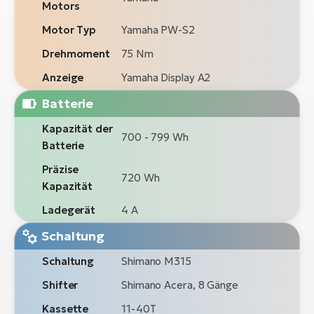
Motors
Motor Typ
Yamaha PW-S2
Drehmoment
75 Nm
Anzeige
Yamaha Display A2
Batterie
Kapazität der
700 - 799 Wh
Batterie
Präzise
720 Wh
Kapazität
Ladegerät
4 A
Schaltung
Schaltung
Shimano M315
Shifter
Shimano Acera, 8 Gänge
Kassette
11-40T