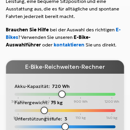
Leistung, eine bequeme Sitzposition und eine
Ausstattung aus, die es für alltägliche und spontane
Fahrten jederzeit bereit macht.
Brauchen Sie Hilfe
bei der Auswahl des richtigen
E-
Bikes
? Verwenden Sie unseren
E-Bike-
Auswahlführer
oder
kontaktieren
Sie uns direkt.
E-Bike-Reichweiten-Rechner
Akku-Kapazität:
720 Wh
300 Wh
600 Wh
900 Wh
1200 Wh
Fahrergewicht:
75 kg
50 kg
80 kg
110 kg
140 kg
Unterstützungsstufe:
3