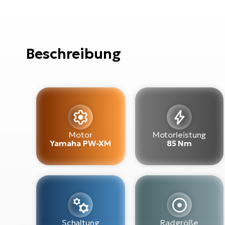
Beschreibung
Motor
Motorleistung
Yamaha PW-XM
85 Nm
Schaltung
Radgröße