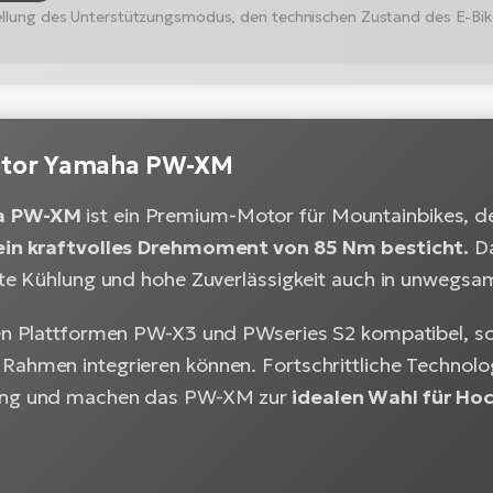
stellung des Unterstützungsmodus, den technischen Zustand des E-Bi
otor Yamaha PW-XM
a PW-XM
ist ein Premium-Motor für Mountainbikes, d
 ein kraftvolles Drehmoment von 85 Nm besticht.
Da
ente Kühlung und hohe Zuverlässigkeit auch in unwegsa
den Plattformen PW-X3 und PWseries S2 kompatibel, so 
Rahmen integrieren können. Fortschrittliche Technolog
ung und machen das PW-XM zur
idealen Wahl für Ho