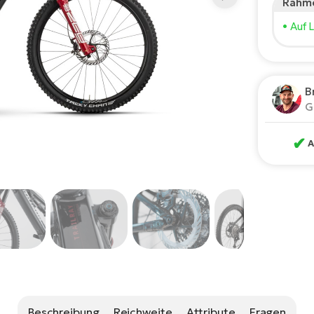
Rahme
Körpe
• Auf 
150
Empf
B
*Diese 
G
✔
A
Beschreibung
Reichweite
Attribute
Fragen