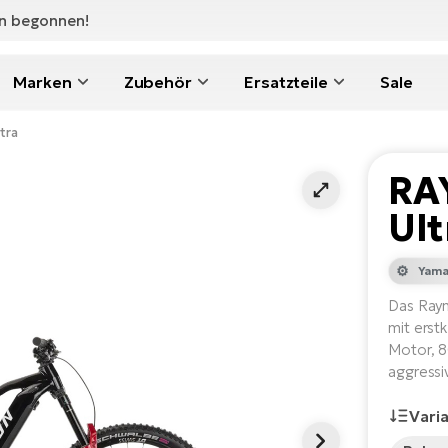
en begonnen!
Marken
Zubehör
Ersatzteile
Sale
tra
RA
Ult
Yama
Das Raym
mit erst
Motor, 
aggressi
Vari