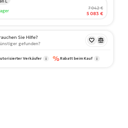
n L
rgröße des Fahrers:
165
cm
7 042 €
Lager
5 083 €
210
ohlene Größe
*
:
17 - 18" (M)
rauchen Sie Hilfe?
Werte sind nur Richtwerte.
ünstiger gefunden?
%
utorisierter Verkäufer
i
Rabatt beim Kauf
i