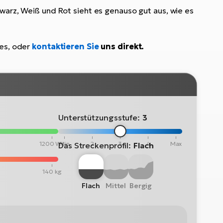
warz, Weiß und Rot sieht es genauso gut aus, wie es
kes, oder
kontaktieren Sie
uns direkt.
Unterstützungsstufe:
3
1200 Wh
Min
2
3
4
Max
Das Streckenprofil:
Flach
140 kg
Flach
Mittel
Bergig