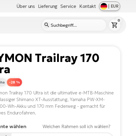
Über uns
Lieferung
Service
Kontakt
|
EUR
0
YMON Trailray 170
ra
ha
-28 %
on Trailray 170 Ultra ist die ultimative e-MTB-Maschine
klassiger Shimano XT-Ausstattung, Yamaha PW-XM-
800-Wh-Akku und 170 mm Federweg - gemacht für
ves Endurofahren.
ante wählen
Welchen Rahmen soll ich wählen?