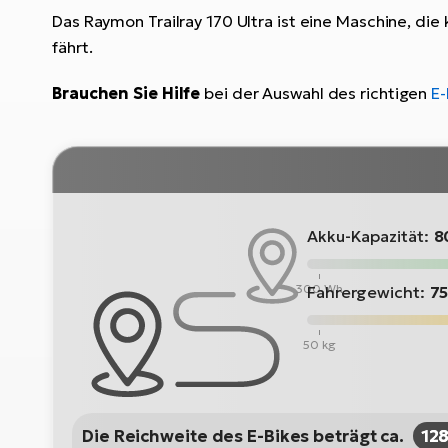
Das Raymon Trailray 170 Ultra ist eine Maschine, di
fährt.
Brauchen Sie Hilfe
bei der Auswahl des richtigen
E-
Akku-Kapazität:
8
300 Wh
Fahrergewicht:
75
50 kg
Die Reichweite des E-Bikes beträgt ca.
12