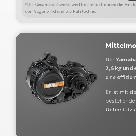
*Die Gesamtreichweite wird beeinflusst durch: die Ein
den Gegenwind und die Fahrtechnik
Mittelm
Der
Yamah
2,6 kg und
eine effizi
Er ist mit 
bestehende 
Unterstütz