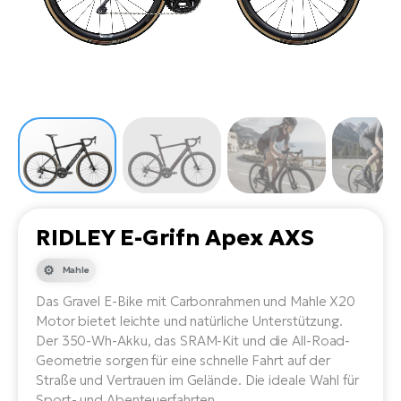
Li
Ta
Di
Bi
Ha
Tr
un
Se
Ap
e-
Tr
Sä
E-
Ko
E-
Tu
Lu
Ro
Kl
El
Ma
He
SU
Mo
E-
E-
Gr
AV
4E
BI
Er
E-
We
D
bi
RIDLEY E-Grifn Apex AXS
Fa
E-
Bu
Bi
Mahle
Fi
E-
Das Gravel E-Bike mit Carbonrahmen und Mahle X20
E-
bi
Sc
Motor bietet leichte und natürliche Unterstützung.
LA
Der 350-Wh-Akku, das SRAM-Kit und die All-Road-
Ca
TE
Geometrie sorgen für eine schnelle Fahrt auf der
E-
Straße und Vertrauen im Gelände. Die ideale Wahl für
Zu
Sport- und Abenteuerfahrten.