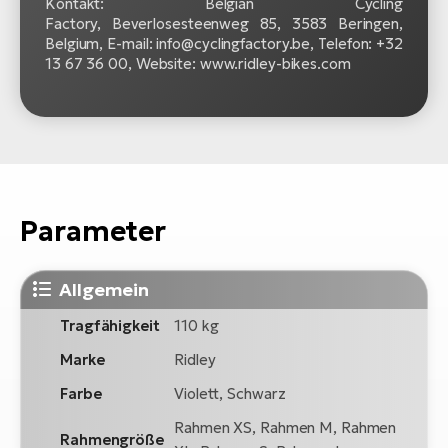
Kontakt: Belgian Cycling
Factory, Beverlosesteenweg 85, 3583 Beringen,
Belgium, E-mail: info@cyclingfactory.be, Telefon: +32
13 67 36 00, Website: www.ridley-bikes.com
Parameter
Allgemein
Tragfähigkeit
110 kg
Marke
Ridley
Farbe
Violett, Schwarz
Rahmen XS, Rahmen M, Rahmen
Rahmengröße