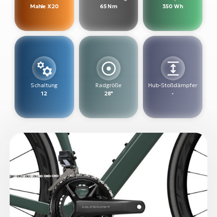
Mahle X20
65 Nm
350 Wh
W
E-
Schaltung
Radgröße
Hub-Stoßdämpfer
12
28"
-