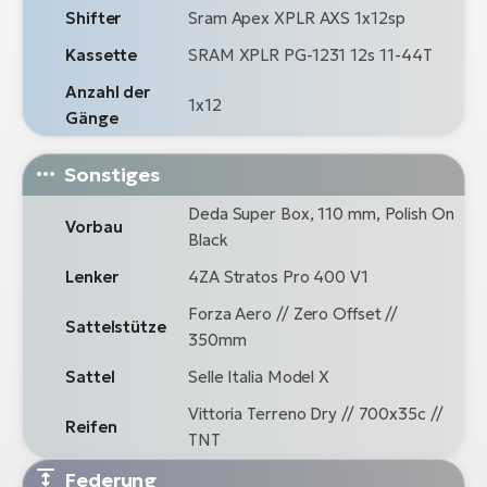
Shifter
Sram Apex XPLR AXS 1x12sp
Kassette
SRAM XPLR PG-1231 12s 11-44T
Anzahl der
1x12
Gänge
Sonstiges
Deda Super Box, 110 mm, Polish On
Vorbau
Black
Lenker
4ZA Stratos Pro 400 V1
Forza Aero // Zero Offset //
Sattelstütze
350mm
Sattel
Selle Italia Model X
Vittoria Terreno Dry // 700x35c //
Reifen
TNT
Federung