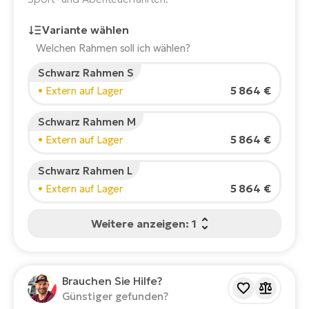
E-
Po
Bi
Variante wählen
Pr
Te
Welchen Rahmen soll ich wählen?
R2
Schwarz Rahmen S
Ke
Bri
Körpergröße des Fahrers:
165
cm
5 864 €
• Extern auf Lager
E-
150
210
bi
Pe
Schwarz Rahmen M
Co
5 864 €
• Extern auf Lager
Ha
Empfohlene Größe
*
:
17 - 18" (M)
E-
*Diese Werte sind nur Richtwerte.
St
Schwarz Rahmen L
Te
5 864 €
• Extern auf Lager
T
E-
Fa
Weitere anzeigen: 1
S
Sa
E-
GP
Ri
Brauchen Sie Hilfe?
Or
E-
Günstiger gefunden?