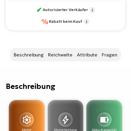
Bi
✔
Autorisierter Verkäufer
i
Sa
%
Cr
Rabatt beim Kauf
i
E-
Bi
Ra
Beschreibung
Reichweite
Attribute
Fragen
E-
A
E-
Beschreibung
BH
Bi
E-
Bi
Mo
E-
Motor
Motorleistung
Akku-Kapazität