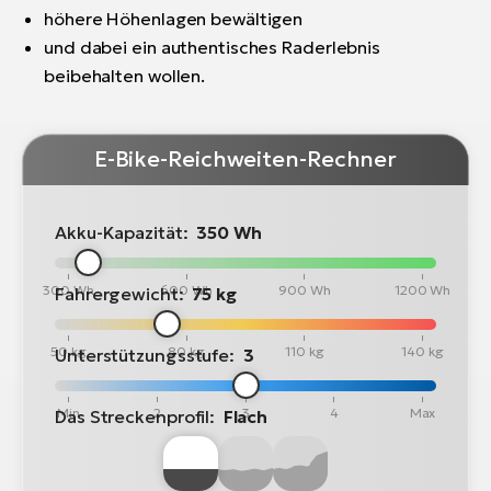
höhere Höhenlagen bewältigen
und dabei ein authentisches Raderlebnis
beibehalten wollen.
E-Bike-Reichweiten-Rechner
Akku-Kapazität:
350 Wh
300 Wh
600 Wh
900 Wh
1200 Wh
Fahrergewicht:
75 kg
50 kg
80 kg
110 kg
140 kg
Unterstützungsstufe:
3
Min
2
3
4
Max
Das Streckenprofil:
Flach