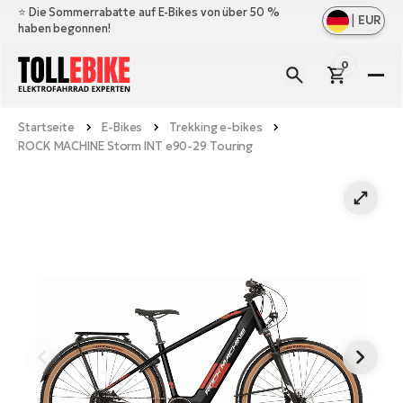
⭐️ Die Sommerrabatte auf E-Bikes von über 50 %
|
EUR
haben begonnen!
0
E-
Bi
Startseite
E-Bikes
Trekking e-bikes
All
M
ROCK MACHINE Storm INT e90-29 Touring
an
All
Zu
Ful
an
E-
All
Er
Cr
M
an
E-
All
Sa
Mo
Be
an
A
E-
Sc
E-
Ba
Üb
Ci
un
Ge
Le
E-
La
Fo
Bi