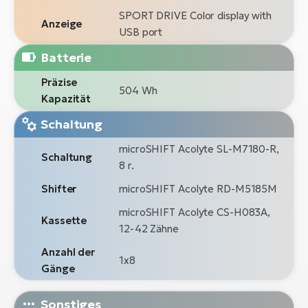
SPORT DRIVE Color display with
Anzeige
USB port
Batterie
Präzise
504 Wh
Kapazität
Schaltung
microSHIFT Acolyte SL-M7180-R,
Schaltung
8 r.
Shifter
microSHIFT Acolyte RD-M5185M
microSHIFT Acolyte CS-H083A,
Kassette
12-42 Zähne
Anzahl der
1x8
Gänge
Sonstiges