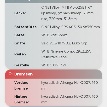
ONE1 Alloy, MTB AL-325BT, 6°
Lenker
upsweep, 9° backsweep, 25mm
rise, 720mm, 31.8mm
Sattelstütze
ONE1 Alloy, SPS 405, 30.9x350mm
Sattel
WTB Volt Sport
Griffe
Velo VLG-1879D2, Ergo Grip
WTB Nineline Comp, 29x2.25",
Reifen
Reflective Tape
Gestelle
WTB SX19, 32H
Bremsen
Vordere
hydraulisch Alhonga HJ-OD07, 160
Bremsen
mm
Hintere
hydraulisch Alhonga HJ-OD07, 160
Bremsen
mm