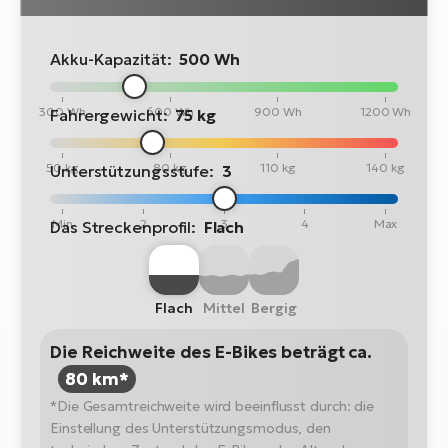
Akku-Kapazität:
500 Wh
300 Wh
600 Wh
900 Wh
1200 Wh
Fahrergewicht:
75 kg
50 kg
80 kg
110 kg
140 kg
Unterstützungsstufe:
3
Min
2
3
4
Max
Das Streckenprofil:
Flach
Flach
Mittel
Bergig
Die Reichweite des E-Bikes beträgt ca.
80 km*
*Die Gesamtreichweite wird beeinflusst durch: die
Einstellung des Unterstützungsmodus, den