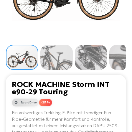
Li
Ta
Di
Bi
Ha
Tr
un
Se
Ap
e-
Tr
Sä
E-
Ko
E-
Tu
Lu
Ro
Kl
El
Ma
He
SU
Mo
E-
E-
Gr
AV
4E
BI
Er
E-
We
D
bi
Fa
E-
ROCK MACHINE Storm INT
Bu
Bi
e90-29 Touring
Fi
E-
E-
Sport Drive
-25 %
bi
Sc
LA
Ein vollwertiges Trekking-E-Bike mit trendiger Fun
Ca
TE
Ride-Geometrie für mehr Komfort und Kontrolle,
E-
Zu
ausgestattet mit einem leistungsstarken DAPU 250S-