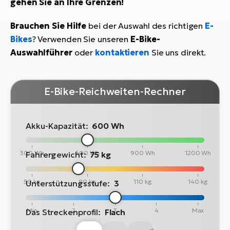
gehen Sie an Ihre Grenzen!
Brauchen Sie Hilfe
bei der Auswahl des richtigen
E-
Bikes
? Verwenden Sie unseren
E-Bike-
Auswahlführer
oder
kontaktieren
Sie uns direkt.
E-Bike-Reichweiten-Rechner
Akku-Kapazität:
600 Wh
300 Wh
600 Wh
900 Wh
1200 Wh
Fahrergewicht:
75 kg
50 kg
80 kg
110 kg
140 kg
Unterstützungsstufe:
3
Min
2
3
4
Max
Das Streckenprofil:
Flach