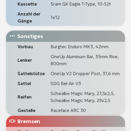
Kassette
Sram GX Eagle T-Type, 10-52t
Anzahl der
1x12
Gänge
Sonstiges
Vorbau
Burgtec Enduro MK3, 42mm
OneUp Aluminum Bar, 35mm Rise,
Lenker
800mm
Sattelstütze
OneUp V2 Dropper Post, 31,6 mm
Sattel
SDG Bel-Air V3
Schwalbe Magic Mary, 27,5x2,5,
Reifen
Schwalbe Magic Mary, 29x2,5
Gestelle
Raceface ARC 30
Bremsen