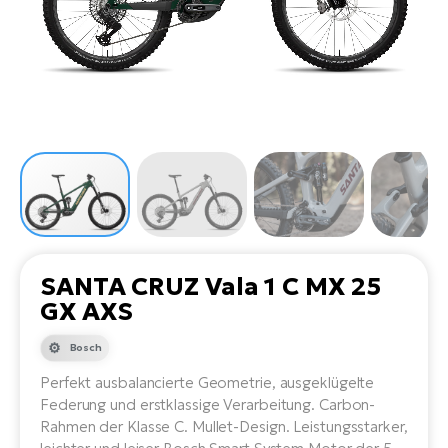
Li
Ta
Di
Bi
Ha
Tr
un
Se
Ap
e-
Tr
Sä
E-
Ko
E-
Tu
Lu
Ro
Kl
El
Ma
He
SU
Mo
E-
E-
Gr
AV
4E
BI
Er
E-
We
D
bi
Fa
E-
SANTA CRUZ Vala 1 C MX 25
Bu
Bi
GX AXS
Fi
E-
E-
Bosch
bi
Sc
LA
Perfekt ausbalancierte Geometrie, ausgeklügelte
Ca
TE
Federung und erstklassige Verarbeitung. Carbon-
E-
Zu
Rahmen der Klasse C. Mullet-Design. Leistungsstarker,