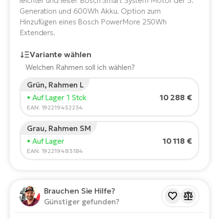
leichter und leiser Bosch Smart System Motor der 5.
E-
Po
Generation und 600Wh Akku. Option zum
Bi
Hinzufügen eines Bosch PowerMore 250Wh
Pr
Te
Extenders.
R2
Ke
Variante wählen
Bri
E-
Welchen Rahmen soll ich wählen?
bi
Pe
Grün, Rahmen L
Körpergröße des Fahrers:
165
cm
10 288 €
• Auf Lager 1 Stck
Co
Ha
150
210
EAN: 192219452234
E-
St
Grau, Rahmen SM
Te
Empfohlene Größe
*
:
17 - 18" (M)
10 118 €
• Auf Lager
T
E-
*Diese Werte sind nur Richtwerte.
EAN: 192219483184
Fa
S
Sa
E-
Brauchen Sie Hilfe?
GP
Ri
Günstiger gefunden?
Or
E-