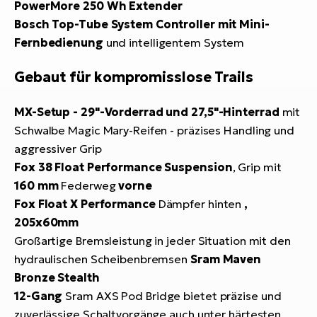
PowerMore 250 Wh Extender
Bosch Top-Tube System Controller mit Mini-
Fernbedienung
und intelligentem System
Gebaut für kompromisslose Trails
MX-Setup - 29"-Vorderrad und 27,5"-Hinterrad
mit
Schwalbe Magic Mary-Reifen - präzises Handling und
aggressiver Grip
Fox 38 Float Performance Suspension
, Grip mit
160 mm
Federweg
vorne
Fox Float X Performance
Dämpfer hinten
,
205x60mm
Großartige Bremsleistung in jeder Situation mit den
hydraulischen Scheibenbremsen
Sram Maven
Bronze Stealth
12-Gang
Sram AXS Pod Bridge bietet präzise und
zuverlässige Schaltvorgänge auch unter härtesten