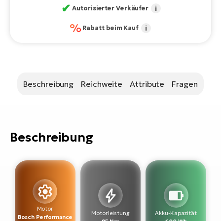
Bi
✔
Autorisierter Verkäufer
i
Sa
%
Rabatt beim Kauf
i
Cr
E-
Bi
Ra
Beschreibung
Reichweite
Attribute
Fragen
E-
A
E-
Beschreibung
BH
Bi
E-
Bi
Mo
Motor
Motorleistung
Akku-Kapazität
E-
Bosch Performance