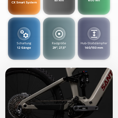
85 Nm
600 Wh
CX Smart System
W
E-
Schaltung
Radgröße
Hub-Stoßdämpfer
12 Gänge
29", 27,5"
160/150 mm