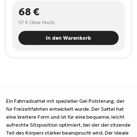
E-
Po
68 €
Bi
Pr
Te
57 €
Ohne MwSt.
R2
Ke
Bri
In den Warenkorb
E-
bi
Pe
Co
Ha
E-
St
Te
T
E-
Fa
Ein Fahrradsattel mit spezieller Gel-Polsterung, der
S
für Freizeitfahrten entwickelt wurde. Der Sattel hat
Sa
E-
eine breitere Form und ist für eine bequeme, leicht
GP
Ri
aufrechte Sitzposition optimiert, bei der der sitzende
Or
E-
Teil des Körpers stärker beansprucht wird. Der ideale