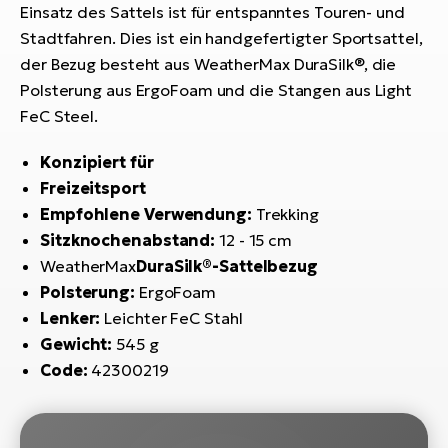
Bi
Einsatz des Sattels ist für entspanntes Touren- und
Stadtfahren. Dies ist ein handgefertigter Sportsattel,
Sa
der Bezug besteht aus WeatherMax DuraSilk®, die
Cr
Polsterung aus ErgoFoam und die Stangen aus Light
E-
FeC Steel.
Bi
Konzipiert für
Ra
E-
Freizeitsport
Empfohlene Verwendung:
Trekking
A
Sitzknochenabstand:
12 - 15 cm
E-
WeatherMax
DuraSilk®-Sattelbezug
Polsterung:
ErgoFoam
BH
Lenker:
Leichter FeC Stahl
Bi
Gewicht:
545 g
E-
Code:
42300219
Bi
Mo
E-