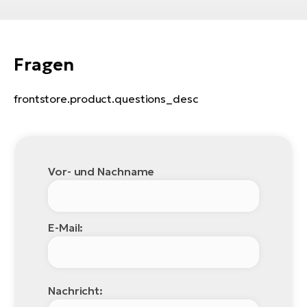
Bi
Sa
Cr
Fragen
E-
Bi
frontstore.product.questions_desc
Ra
E-
A
Vor- und Nachname
E-
BH
Bi
E-Mail:
E-
Bi
Mo
Nachricht:
E-