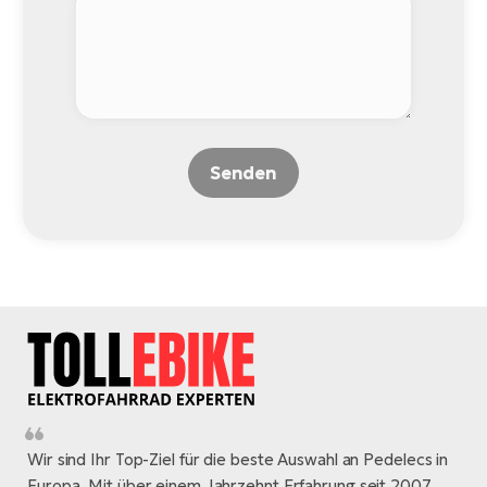
W
E-
Senden
Wir sind Ihr Top-Ziel für die beste Auswahl an Pedelecs in
Europa. Mit über einem Jahrzehnt Erfahrung seit 2007