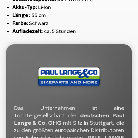
Bi
Akku-Typ
: Li-Ion
Sa
Länge
: 35 cm
Cr
Farbe
: Schwarz
E-
Aufladezeit
: ca. 5 Stunden
Bi
Ra
E-
A
E-
BH
Bi
E-
Das Unternehmen ist eine
Bi
Tochtergesellschaft der
deutschen Paul
Lange & Co. OHG
mit Sitz in Stuttgart, die
Mo
zu den größten europäischen Distributoren
E-
von Fahrradartikeln gehört.
PAUL LANGE