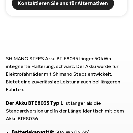
Kontaktieren Sie uns für Alternativen
E-
Po
Bi
Pr
Te
R2
Ke
Bri
E-
bi
Pe
SHIMANO STEPS Akku BT-E8035 länger 504Wh
Co
Ha
integrierte Halterung, schwarz. Der Akku wurde für
E-
St
Elektrofahrräder mit Shimano Steps entwickelt.
Te
Bietet eine zuverlässige Leistung auch bei längeren
T
E-
Fahrten.
Fa
S
Der Akku BTE8035 Typ L
ist länger als die
Sa
E-
Standardversion und in der Länge identisch mit dem
Akku BTE8036
GP
Ri
Or
E-
Batteriekapazität
504 Wh (14 Ah)