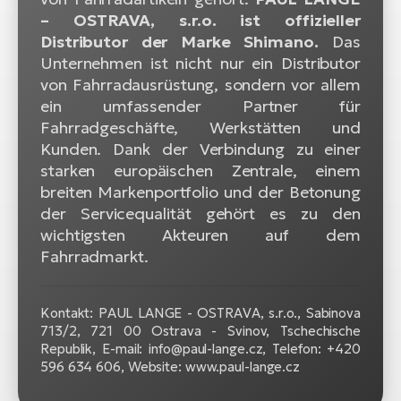
– OSTRAVA, s.r.o. ist offizieller
W
Distributor der Marke Shimano.
Das
E-
Unternehmen ist nicht nur ein Distributor
von Fahrradausrüstung, sondern vor allem
ein umfassender Partner für
Fahrradgeschäfte, Werkstätten und
Kunden. Dank der Verbindung zu einer
starken europäischen Zentrale, einem
breiten Markenportfolio und der Betonung
der Servicequalität gehört es zu den
wichtigsten Akteuren auf dem
Fahrradmarkt.
Kontakt: PAUL LANGE - OSTRAVA, s.r.o., Sabinova
713/2, 721 00 Ostrava - Svinov, Tschechische
Republik, E-mail: info@paul-lange.cz, Telefon: +420
596 634 606, Website: www.paul-lange.cz