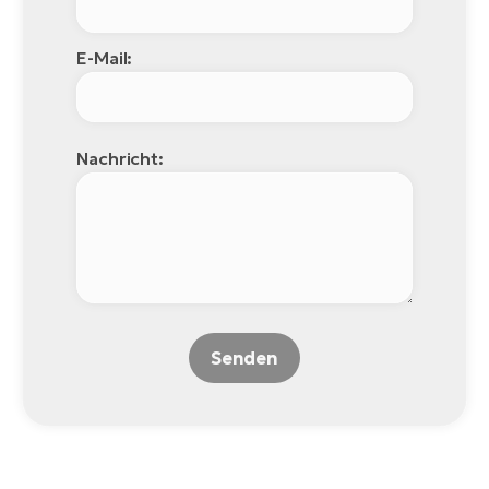
W
E-Mail:
E-
Nachricht:
Senden