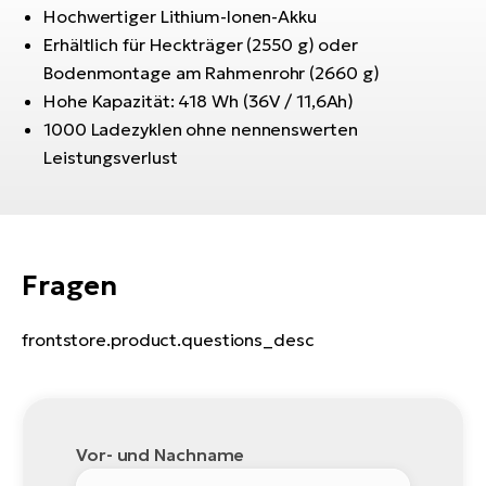
Bi
Hochwertiger Lithium-Ionen-Akku
Erhältlich für Heckträger (2550 g) oder
Sa
Bodenmontage am Rahmenrohr (2660 g)
Cr
Hohe Kapazität: 418 Wh (36V / 11,6Ah)
E-
1000 Ladezyklen ohne nennenswerten
Bi
Leistungsverlust
Ra
E-
A
E-
Fragen
BH
frontstore.product.questions_desc
Bi
E-
Bi
Mo
Vor- und Nachname
E-