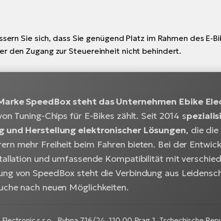
wissern Sie sich, dass Sie genügend Platz im Rahmen des E
er den Zugang zur Steuereinheit nicht behindert.
 Marke SpeedBox steht das Unternehmen Ebike Elect
von Tuning-Chips für E-Bikes zählt. Seit 2014 s
peziali
g und Herstellung elektronischer Lösungen
, die di
ern mehr Freiheit beim Fahren bieten. Bei der Entwick
stallation und umfassende Kompatibilität mit versch
ung von SpeedBox steht die Verbindung aus Leidensch
uche nach neuen Möglichkeiten.
Electronic s.r.o.,
Rybna 716/24, 110 00 Prag 1, Tschechische Repub