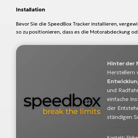
Installation
Bevor Sie die SpeedBox Tracker installieren, verge
so zu positionieren, dass es die Motorabdeckung od
Hinter der
Herstellern 
Entwicklun
und Radfahr
einfache In
der Entsteh
ständigen S
Kontakt: Ebike 