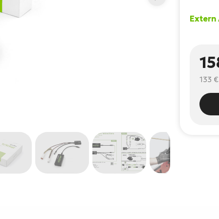
Extern
15
133 €