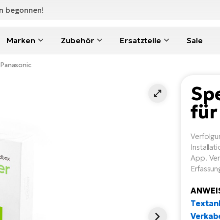
en begonnen!
Marken
Zubehör
Ersatzteile
Sale
 Panasonic
Sp
für
Verfolgu
Installa
App. Ver
Erfassun
ANWEI
Textan
Verkab