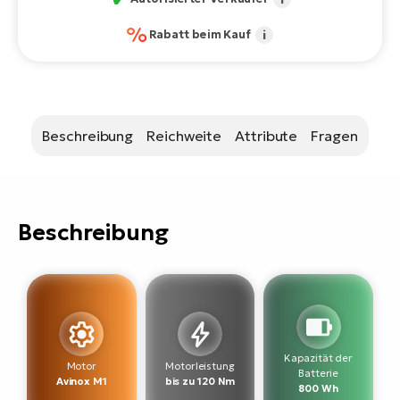
Bi
%
Rabatt beim Kauf
i
Sa
Cr
E-
Bi
Beschreibung
Reichweite
Attribute
Fragen
Ra
E-
A
Beschreibung
E-
BH
Bi
E-
Bi
Kapazität der
Motor
Motorleistung
Mo
Batterie
Avinox M1
bis zu 120 Nm
800 Wh
E-