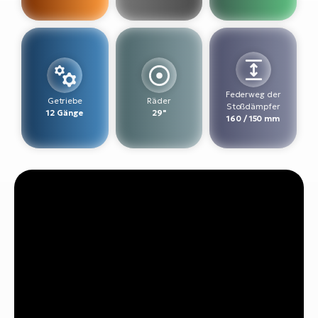
W
E-
Federweg der
Getriebe
Räder
Stoßdämpfer
12 Gänge
29"
160 / 150 mm