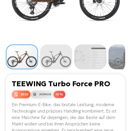
Li
Ta
Di
Bi
Ha
Tr
un
Se
Ap
e-
Tr
Sä
E-
Ko
E-
Tu
Lu
Ro
Kl
El
Ma
He
SU
Mo
E-
E-
Gr
AV
4E
BI
Er
E-
We
D
bi
Fa
E-
TEEWING Turbo Force PRO
Bu
Bi
Fi
2026
AVINOX
-15 %
E-
E-
bi
Ein Premium-E-Bike, das brutale Leistung, moderne
Sc
LA
Technologie und präzises Handling kombiniert. Es ist
Ca
eine Maschine für diejenigen, die das Beste auf dem
TE
E-
Markt wollen und bei ihren Ansprüchen keine
Zu
Kompromisse eingehen. Es repräsentiert eine neue