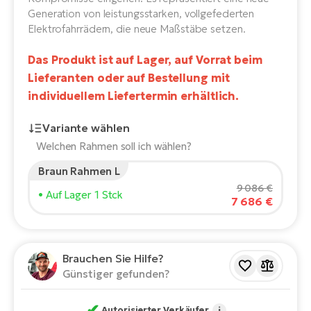
E-
Generation von leistungsstarken, vollgefederten
Po
Bi
Elektrofahrrädern, die neue Maßstäbe setzen.
Pr
Te
Das Produkt ist auf Lager, auf Vorrat beim
R2
Ke
Lieferanten oder auf Bestellung mit
Bri
E-
individuellem Liefertermin erhältlich.
bi
Pe
Variante wählen
Co
Ha
Welchen Rahmen soll ich wählen?
E-
Braun Rahmen L
St
Körpergröße des Fahrers:
165
cm
Te
9 086 €
• Auf Lager 1 Stck
7 686 €
150
210
T
E-
Fa
S
Empfohlene Größe
*
:
17 - 18" (M)
Sa
E-
Brauchen Sie Hilfe?
*Diese Werte sind nur Richtwerte.
Günstiger gefunden?
GP
Ri
Or
E-
✔
Autorisierter Verkäufer
i