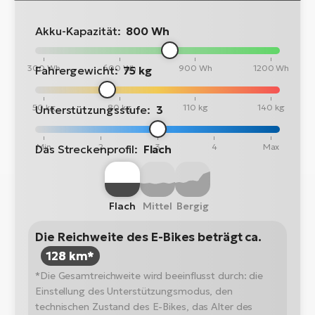
Akku-Kapazität:
800 Wh
300 Wh
600 Wh
900 Wh
1200 Wh
Fahrergewicht:
75 kg
50 kg
80 kg
110 kg
140 kg
Unterstützungsstufe:
3
Min
2
3
4
Max
Das Streckenprofil:
Flach
Flach
Mittel
Bergig
Die Reichweite des E-Bikes beträgt ca.
128 km*
*Die Gesamtreichweite wird beeinflusst durch: die
Einstellung des Unterstützungsmodus, den
technischen Zustand des E-Bikes, das Alter des