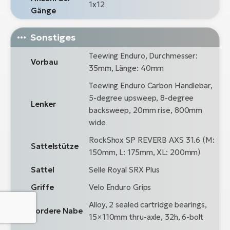
1x12
Gänge
Sonstiges
Teewing Enduro, Durchmesser:
Vorbau
35mm, Länge: 40mm
Teewing Enduro Carbon Handlebar,
5-degree upsweep, 8-degree
Lenker
backsweep, 20mm rise, 800mm
wide
RockShox SP REVERB AXS 31.6 (M:
Sattelstütze
150mm, L: 175mm, XL: 200mm)
Sattel
Selle Royal SRX Plus
Griffe
Velo Enduro Grips
Alloy, 2 sealed cartridge bearings,
Vordere Nabe
15×110mm thru-axle, 32h, 6-bolt