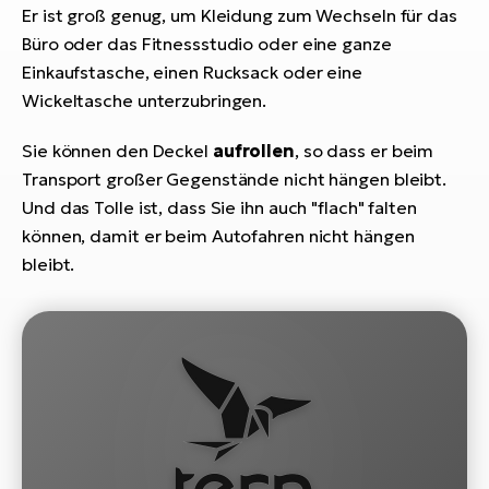
Bi
Er ist groß genug, um Kleidung zum Wechseln für das
Büro oder das Fitnessstudio oder eine ganze
Sa
Einkaufstasche, einen Rucksack oder eine
Cr
Wickeltasche unterzubringen.
E-
Bi
Sie können den Deckel
aufrollen
, so dass er beim
Ra
Transport großer Gegenstände nicht hängen bleibt.
E-
Und das Tolle ist, dass Sie ihn auch "flach" falten
können, damit er beim Autofahren nicht hängen
A
bleibt.
E-
BH
Bi
E-
Bi
Mo
E-