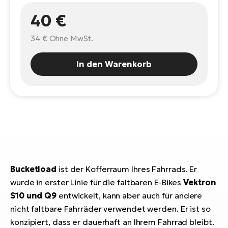
E-
Po
40 €
Bi
Pr
Te
34 €
Ohne MwSt.
R2
Ke
Bri
In den Warenkorb
E-
bi
Pe
Co
Ha
E-
St
Te
T
E-
Fa
Bucketload
ist der Kofferraum Ihres Fahrrads. Er
S
wurde in erster Linie für die faltbaren E-Bikes
Vektron
Sa
E-
S10 und Q9
entwickelt, kann aber auch für andere
GP
Ri
nicht faltbare Fahrräder verwendet werden. Er ist so
Or
E-
konzipiert, dass er dauerhaft an Ihrem Fahrrad bleibt.