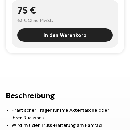
E-
Po
75 €
Bi
Pr
Te
63 €
Ohne MwSt.
R2
Ke
Bri
In den Warenkorb
E-
bi
Pe
Co
Ha
E-
St
Te
T
E-
Fa
Beschreibung
S
Sa
E-
Praktischer Träger für Ihre Aktentasche oder
GP
Ri
Ihren Rucksack
Or
E-
Wird mit der Truss-Halterung am Fahrrad