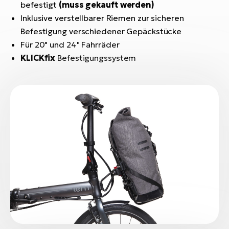
Bi
befestigt
(muss gekauft werden)
Inklusive verstellbarer Riemen zur sicheren
Sa
Befestigung verschiedener Gepäckstücke
Cr
Für 20" und 24" Fahrräder
E-
KLICKfix
Befestigungssystem
Bi
Ra
E-
A
E-
BH
Bi
E-
Bi
Mo
E-