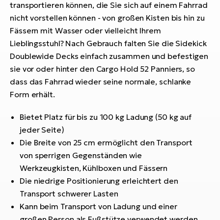
Bi
transportieren können, die Sie sich auf einem Fahrrad
nicht vorstellen können - von großen Kisten bis hin zu
Sa
Fässern mit Wasser oder vielleicht Ihrem
Cr
Lieblingsstuhl? Nach Gebrauch falten Sie die Sidekick
E-
Doublewide Decks einfach zusammen und befestigen
Bi
sie vor oder hinter den Cargo Hold 52 Panniers, so
Ra
dass das Fahrrad wieder seine normale, schlanke
E-
Form erhält.
A
Bietet Platz für bis zu 100 kg Ladung (50 kg auf
E-
jeder Seite)
Die Breite von 25 cm ermöglicht den Transport
BH
von sperrigen Gegenständen wie
Bi
Werkzeugkisten, Kühlboxen und Fässern
E-
Die niedrige Positionierung erleichtert den
Bi
Transport schwerer Lasten
Mo
Kann beim Transport von Ladung und einer
E-
großen Person als Fußstütze verwendet werden