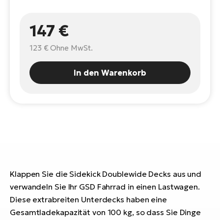
E-
Po
Bi
Pr
147 €
Te
R2
123 €
Ohne MwSt.
Ke
Bri
E-
In den Warenkorb
bi
Pe
Co
Ha
E-
St
Te
T
E-
Fa
S
Klappen Sie die Sidekick Doublewide Decks aus und
Sa
E-
verwandeln Sie Ihr GSD Fahrrad in einen Lastwagen.
GP
Ri
Diese extrabreiten Unterdecks haben eine
Or
E-
Gesamtladekapazität von 100 kg, so dass Sie Dinge