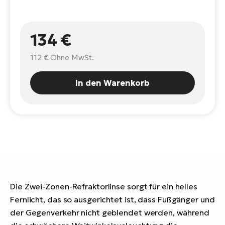
E-
Po
Bi
Pr
Te
134 €
R2
Ke
Bri
112 €
Ohne MwSt.
E-
bi
Pe
In den Warenkorb
Co
Ha
E-
St
Te
T
E-
Fa
S
Sa
E-
Die Zwei-Zonen-Refraktorlinse sorgt für ein helles
Fernlicht, das so ausgerichtet ist, dass Fußgänger und
GP
Ri
der Gegenverkehr nicht geblendet werden, während
Or
E-