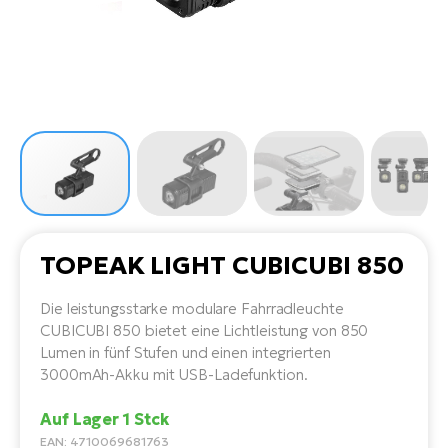
Li
Ta
Di
Bi
Ha
Tr
un
Se
Ap
e-
Tr
Sä
E-
Ko
E-
Tu
Lu
Ro
Kl
El
Ma
He
SU
Mo
E-
E-
Gr
AV
4E
BI
Er
E-
We
D
bi
TOPEAK LIGHT CUBICUBI 850
Fa
E-
Bu
Bi
Die leistungsstarke modulare Fahrradleuchte
Fi
E-
CUBICUBI 850 bietet eine Lichtleistung von 850
E-
bi
Lumen in fünf Stufen und einen integrierten
Sc
LA
3000mAh-Akku mit USB-Ladefunktion.
Ca
TE
Auf Lager 1 Stck
E-
Zu
EAN: 4710069681763