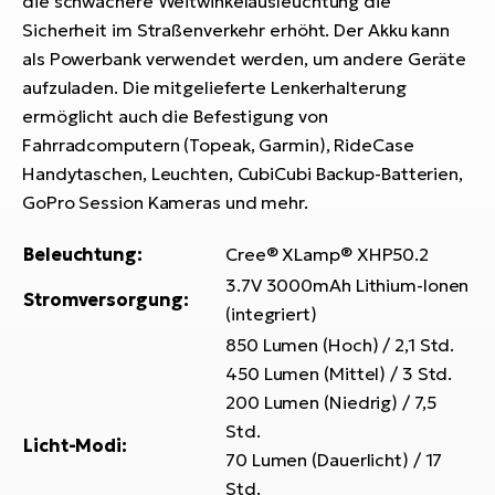
die schwächere Weitwinkelausleuchtung die
Bi
Sicherheit im Straßenverkehr erhöht. Der Akku kann
Sa
als Powerbank verwendet werden, um andere Geräte
Cr
aufzuladen. Die mitgelieferte Lenkerhalterung
E-
ermöglicht auch die Befestigung von
Bi
Fahrradcomputern (Topeak, Garmin), RideCase
Handytaschen, Leuchten, CubiCubi Backup-Batterien,
Ra
GoPro Session Kameras und mehr.
E-
Beleuchtung:
Cree® XLamp® XHP50.2
A
E-
3.7V 3000mAh Lithium-Ionen
Stromversorgung:
(integriert)
BH
850 Lumen (Hoch) / 2,1 Std.
Bi
450 Lumen (Mittel) / 3 Std.
E-
200 Lumen (Niedrig) / 7,5
Bi
Std.
Licht-Modi:
Mo
70 Lumen (Dauerlicht) / 17
E-
Std.