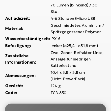
70 Lumen (blinkend) / 30
W
Std.
E-
Aufladezeit:
4-6 Stunden (Micro USB)
Geschmiedetes Aluminium /
Material:
Spritzgegossenes Polymer
Wasserbeständigkeit:
IPX 6
Befestigung:
lenker (ø25,4 - ø31,8 mm)
Zwei-Zonen-Refraktor-Linse,
Zusätzliche
Anzeige für niedrigen
Informationen:
Batteriestand
10.4 x 3,8 x 3,8 cm
Abmessungen:
(Licht+PowerPack)
Gewicht:
124 g
Code:
TCB-850