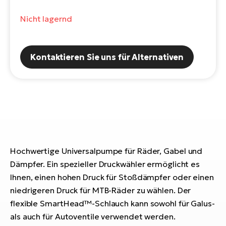
E-
Po
Nicht lagernd
Bi
Pr
Te
R2
Ke
Kontaktieren Sie uns für Alternativen
Bri
E-
bi
Pe
Co
Ha
E-
St
Te
T
E-
Hochwertige Universalpumpe für Räder, Gabel und
Fa
Dämpfer. Ein spezieller Druckwähler ermöglicht es
S
Ihnen, einen hohen Druck für Stoßdämpfer oder einen
Sa
E-
niedrigeren Druck für MTB-Räder zu wählen. Der
GP
flexible SmartHead™-Schlauch kann sowohl für Galus-
Ri
Or
E-
als auch für Autoventile verwendet werden.