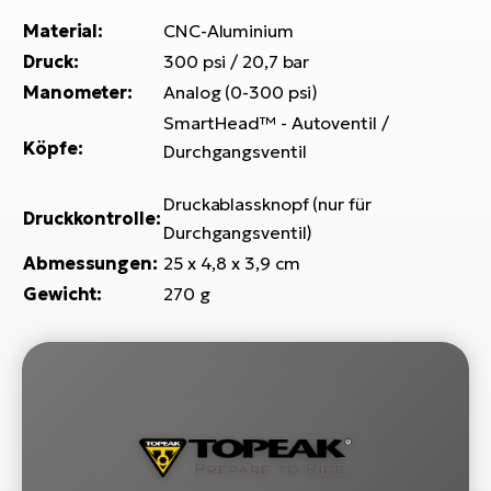
Bi
Material:
CNC-Aluminium
Sa
Druck:
300 psi / 20,7 bar
Cr
Manometer:
Analog (0-300 psi)
E-
SmartHead™ - Autoventil /
Bi
Köpfe:
Durchgangsventil
Ra
Druckablassknopf (nur für
E-
Druckkontrolle:
Durchgangsventil)
A
Abmessungen:
25 x 4,8 x 3,9 cm
E-
Gewicht:
270 g
BH
Bi
E-
Bi
Mo
E-