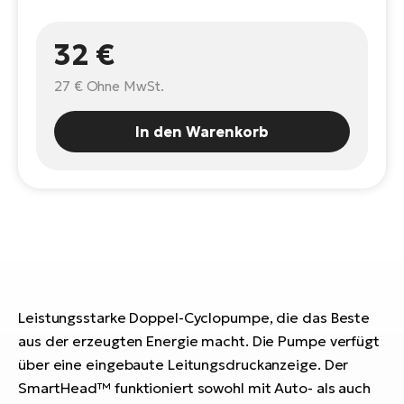
E-
Po
Bi
Pr
32 €
Te
R2
27 €
Ohne MwSt.
Ke
Bri
E-
In den Warenkorb
bi
Pe
Co
Ha
E-
St
Te
T
E-
Fa
S
Leistungsstarke Doppel-Cyclopumpe, die das Beste
Sa
E-
aus der erzeugten Energie macht. Die Pumpe verfügt
GP
Ri
über eine eingebaute Leitungsdruckanzeige. Der
Or
E-
SmartHead™ funktioniert sowohl mit Auto- als auch