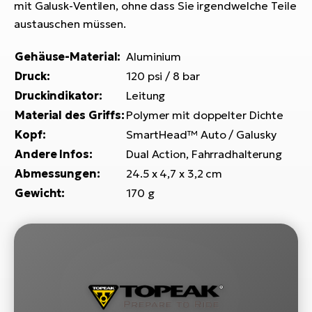
Bi
mit Galusk-Ventilen, ohne dass Sie irgendwelche Teile
austauschen müssen.
Sa
Cr
Gehäuse-Material:
Aluminium
E-
Druck:
120 psi / 8 bar
Bi
Druckindikator:
Leitung
Ra
Material des Griffs:
Polymer mit doppelter Dichte
E-
Kopf:
SmartHead™ Auto / Galusky
Andere Infos:
Dual Action, Fahrradhalterung
A
Abmessungen:
24.5 x 4,7 x 3,2 cm
E-
Gewicht:
170 g
BH
Bi
E-
Bi
Mo
E-