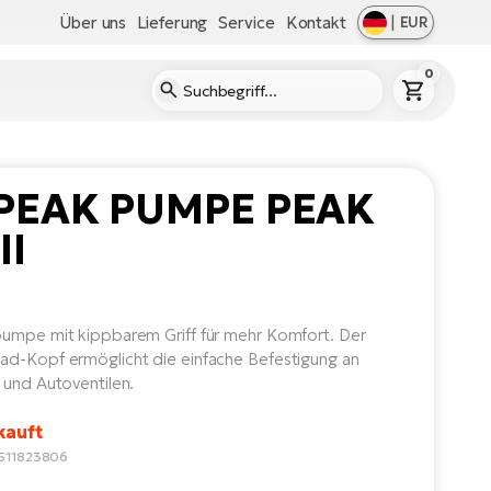
Über uns
Lieferung
Service
Kontakt
|
EUR
0
PEAK PUMPE PEAK
II
umpe mit kippbarem Griff für mehr Komfort. Der
d-Kopf ermöglicht die einfache Befestigung an
 und Autoventilen.
kauft
2511823806