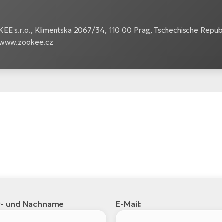
EE s.r.o.,
Klimentska 2067/34, 110 00 Prag, Tschechische Republ
 www.zookee.cz
r- und Nachname
E-Mail: