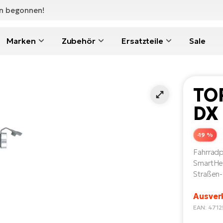
en begonnen!
Marken
Zubehör
Ersatzteile
Sale
TO
DX 
-19 %
Fahrradp
SmartHea
Straßen-
Ausver
EAN: 471