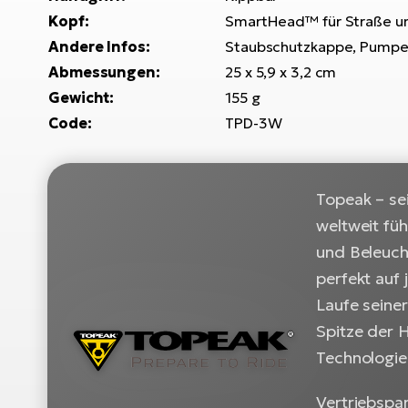
Kopf:
SmartHead™ für Straße un
Andere Infos:
Staubschutzkappe, Pumpe
Abmessungen:
25 x 5,9 x 3,2 cm
Gewicht:
155 g
Code:
TPD-3W
Topeak – se
weltweit fü
und Beleuch
perfekt auf 
Laufe seine
Spitze der H
Technologien
Vertriebspa