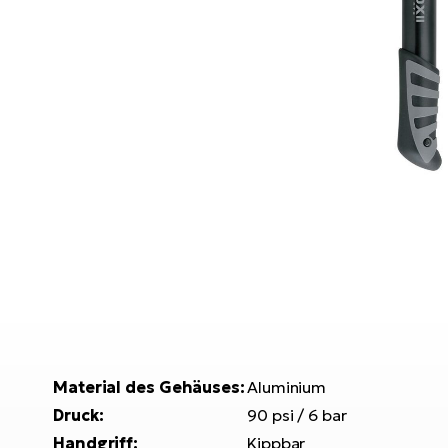
Material des Gehäuses:
Aluminium
Druck:
90 psi / 6 bar
Handgriff:
Kippbar